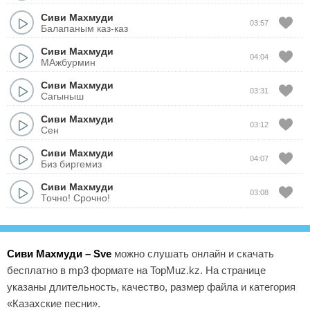
Сиви Махмуди
03:57
Балапаным каз-каз
Сиви Махмуди
04:04
МАжбурмин
Сиви Махмуди
03:31
Сагыныш
Сиви Махмуди
03:12
Сен
Сиви Махмуди
04:07
Биз биргемиз
Сиви Махмуди
03:08
Точно! Срочно!
Сиви Махмуди – Sve
можно слушать онлайн и скачать
бесплатно в mp3 формате на TopMuz.kz. На странице
указаны длительность, качество, размер файла и категория
«Казахские песни».