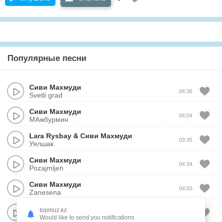
Популярные песни
Сиви Махмуди
04:36
Svetli grad
Сиви Махмуди
04:04
МАжбурмин
Lara Rysbay
&
Сиви Махмуди
03:35
Уялшак
Сиви Махмуди
04:34
Pozajmljen
Сиви Махмуди
04:03
Zanesena
Сиви Махмуди
topmuz.kz
04:06
U naručju usnulih
Would like to send you notifications