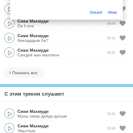
Сиви Махмуди
05:00
Jedno
Discard
Allow
Сиви Махмуди
05:06
Da li zna
Сиви Махмуди
03:12
Киялдадым ба?
Сиви Махмуди
03:31
Сендей жан миллион
Показать все
С этим треком слушают
Сиви Махмуди
03:22
Муны омир дейди досым
Сиви Махмуди
03:24
Умыттым