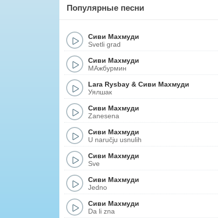
Популярные песни
Сиви Махмуди
Svetli grad
Сиви Махмуди
МАжбурмин
Lara Rysbay
&
Сиви Махмуди
Уялшак
Сиви Махмуди
Zanesena
Сиви Махмуди
U naručju usnulih
Сиви Махмуди
Sve
Сиви Махмуди
Jedno
Сиви Махмуди
Da li zna