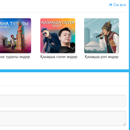
См.все
на туралы әндер
Қазақша cover әндер
Қазақша рэп әндер