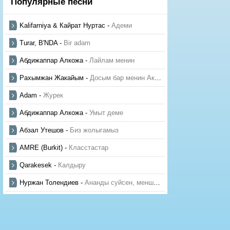
Популярные песни
Kalifarniya & Кайрат Нуртас
-
Адеми
Turar, B'NDA
-
Bir adam
Абдижаппар Алкожа
-
Лайлам менин
Рахымжан Жакайым
-
Досым бар менин Актауда
Adam
-
Журек
Абдижаппар Алкожа
-
Умыт деме
Абзал Утешов
-
Биз жолыгамыз
AMRE (Burkit)
-
Класстастар
Qarakesek
-
Калдыру
Нуржан Толендиев
-
Ананды суйсен, менше суй