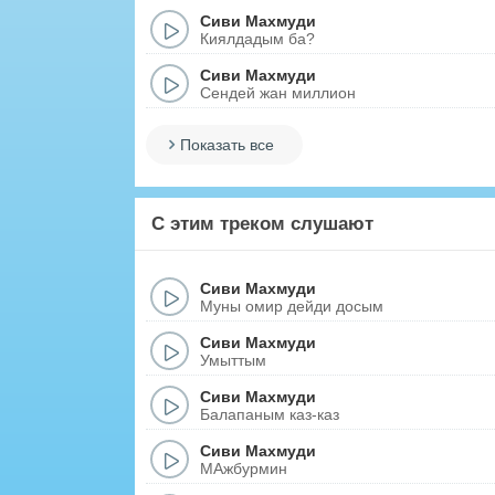
Сиви Махмуди
Киялдадым ба?
Сиви Махмуди
Сендей жан миллион
Показать все
С этим треком слушают
Сиви Махмуди
Муны омир дейди досым
Сиви Махмуди
Умыттым
Сиви Махмуди
Балапаным каз-каз
Сиви Махмуди
МАжбурмин