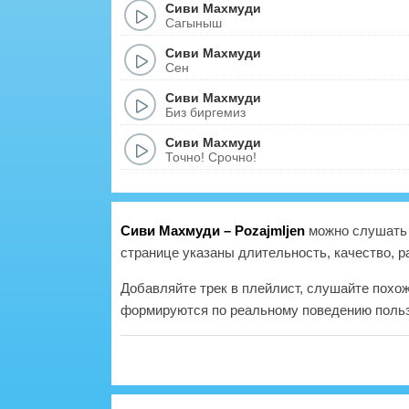
Сиви Махмуди
Сагыныш
Сиви Махмуди
Сен
Сиви Махмуди
Биз биргемиз
Сиви Махмуди
Точно! Срочно!
Сиви Махмуди – Pozajmljen
можно слушать 
странице указаны длительность, качество, р
Добавляйте трек в плейлист, слушайте похо
формируются по реальному поведению польз