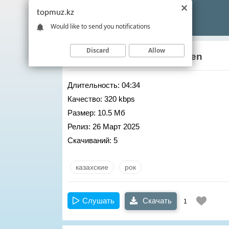
topmuz.kz
Would like to send you notifications
Discard
Allow
Сиви Махмуди
– Pozajmljen
Длительность:
04:34
Качество:
320 kbps
Размер:
10.5 Мб
Релиз:
26 Март 2025
Скачиваний:
5
казахские
рок
Слушать
Скачать
1