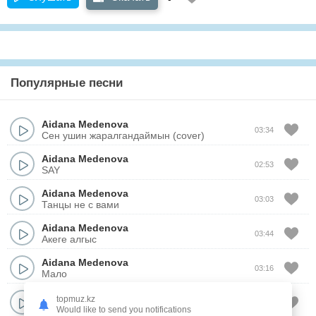
Популярные песни
Aidana Medenova
03:34
Сен ушин жаралгандаймын (cover)
Aidana Medenova
02:53
SAY
Aidana Medenova
03:03
Танцы не с вами
Aidana Medenova
03:44
Акеге алгыс
Aidana Medenova
03:16
Мало
Aidana Medenova
topmuz.kz
03:34
Благодарю
Would like to send you notifications