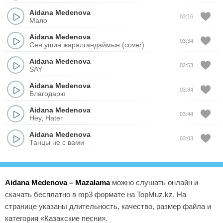
Aidana Medenova
03:16
Мало
Aidana Medenova
03:34
Сен ушин жаралгандаймын (cover)
Aidana Medenova
02:53
SAY
Aidana Medenova
03:34
Благодарю
Aidana Medenova
03:44
Hey, Hater
Aidana Medenova
03:03
Танцы не с вами
Aidana Medenova – Mazalama
можно слушать онлайн и
скачать бесплатно в mp3 формате на TopMuz.kz. На
странице указаны длительность, качество, размер файла и
категория «Казахские песни».