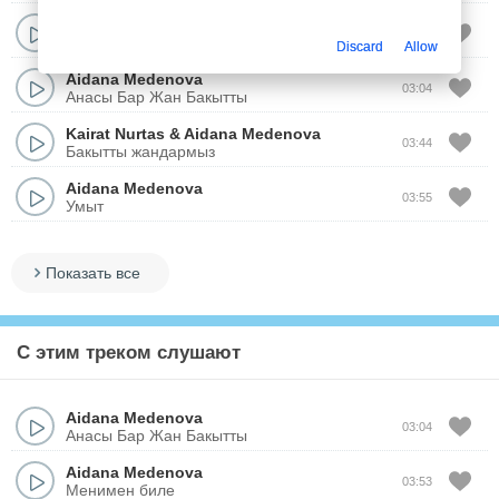
Aidana Medenova
03:44
Hey, Hater
Discard
Allow
Aidana Medenova
03:04
Анасы Бар Жан Бакытты
Kairat Nurtas
&
Aidana Medenova
03:44
Бакытты жандармыз
Aidana Medenova
03:55
Умыт
Показать все
С этим треком слушают
Aidana Medenova
03:04
Анасы Бар Жан Бакытты
Aidana Medenova
03:53
Менимен биле