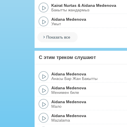
Kairat Nurtas
&
Aidana Medenova
Бакытты жандармыз
Aidana Medenova
Умыт
Показать все
С этим треком слушают
Aidana Medenova
Анасы Бар Жан Бакытты
Aidana Medenova
Менимен биле
Aidana Medenova
Мало
Aidana Medenova
Mazalama