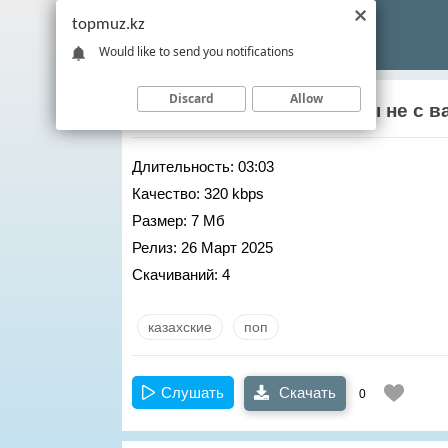
topmuz.kz
Would like to send you notifications
Discard
Allow
Aidana Medenova
– Танцы не с в
Длительность:
03:03
Качество:
320 kbps
Размер:
7 Мб
Релиз:
26 Март 2025
Скачиваний:
4
казахские
поп
Слушать
Скачать
0