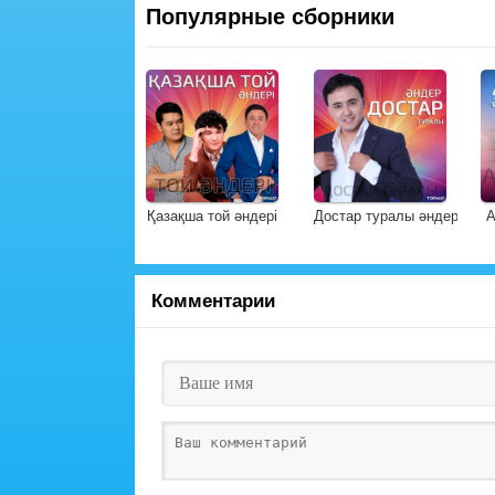
Популярные сборники
Қазақша той әндері
Достар туралы әндер
А
Комментарии