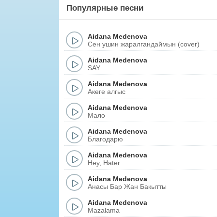
Популярные песни
Aidana Medenova
Сен ушин жаралгандаймын (cover)
Aidana Medenova
SAY
Aidana Medenova
Акеге алгыс
Aidana Medenova
Мало
Aidana Medenova
Благодарю
Aidana Medenova
Hey, Hater
Aidana Medenova
Анасы Бар Жан Бакытты
Aidana Medenova
Mazalama