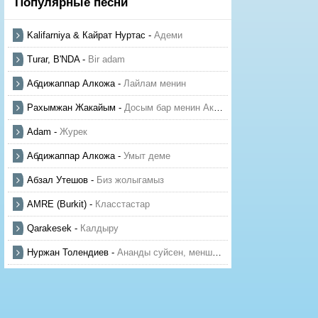
Популярные песни
Kalifarniya & Кайрат Нуртас
-
Адеми
Turar, B'NDA
-
Bir adam
Абдижаппар Алкожа
-
Лайлам менин
Рахымжан Жакайым
-
Досым бар менин Актауда
Adam
-
Журек
Абдижаппар Алкожа
-
Умыт деме
Абзал Утешов
-
Биз жолыгамыз
AMRE (Burkit)
-
Класстастар
Qarakesek
-
Калдыру
Нуржан Толендиев
-
Ананды суйсен, менше суй