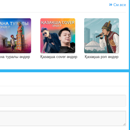
См.все
на туралы әндер
Қазақша cover әндер
Қазақша рэп әндер