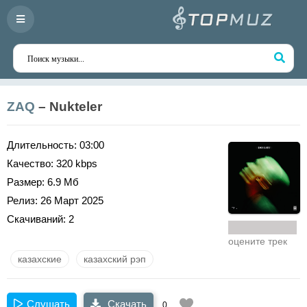
ZAQ
– Nukteler
Длительность:
03:00
Качество:
320 kbps
Размер:
6.9 Мб
Релиз:
26 Март 2025
Скачиваний:
2
оцените трек
казахские
казахский рэп
Слушать
Скачать
0