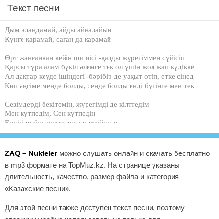
Текст песни
Дым алаңдамай, айды айналайын
Күнге қарамай, саған да қарамай
Өрт жанғаннан кейін ши иісі -қалды жүрегіммен сүйісіп
Қарсы тұра алам бүкіл әлемге тек ол үшін жол жап күдікке
Ал дақтар кеуде ішіндегі -бәрібір де уақыт өтіп, етке сіңед
Көп әңгіме менде болды, сенде болды енді бүгінге мен тек
Сезімдерді бекітемін, жүрегімді де кілттедім
Мен күтпедім, Сен күтпедің
Ендігіде бұл нүктелер алыстайды е
Ммм ендігіде алыстайды е
Пайда болды майда-шүйде даудамай үйде
ZAQ – Nukteler
можно слушать онлайн и скачать бесплатно
Қайда қалды баяу күйде айдағы билер?
в mp3 формате на TopMuz.kz. На странице указаны
Өзгертейік істеп клик
длительность, качество, размер файла и категория
Зұлымдық кіп кем тілейд
Соны барып ұстап, тепкілейік
«Казахские песни».
Одан кейін тек күлейік е
Бәрі бізден ғана деп білейік е
Для этой песни также доступен текст песни, поэтому
Жел бізге қарсы үрлейд