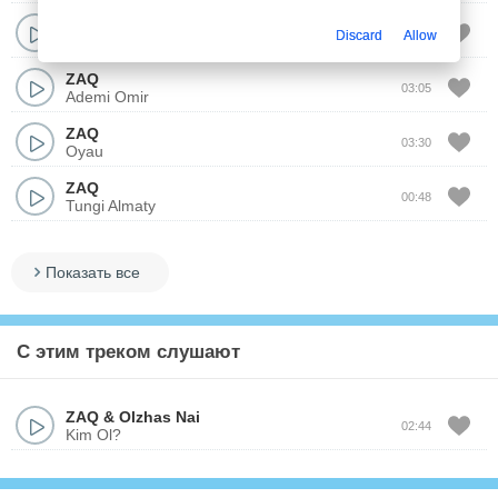
ZAQ
00:34
Discard
Allow
Pitekantrop
ZAQ
03:05
Ademi Omir
ZAQ
03:30
Oyau
ZAQ
00:48
Tungi Almaty
Показать все
С этим треком слушают
ZAQ
&
Olzhas Nai
02:44
Kim Ol?