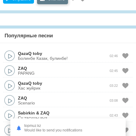
Популярные песни
QazaQ toby
02:46
Болинбе Казак, булинбе!
ZAQ
02:45
PAPANG
QazaQ toby
03:22
Хас жуйрик
ZAQ
03:08
Scenario
Sabirkin
&
ZAQ
02:43
Су тасушы кыз
topmuz.kz
ZAQ
Would like to send you notifications
01:16
Tun, Tus, Kesh?