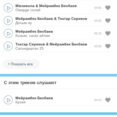
Мюзикола
&
Мейрамбек Бесбаев
04:55
Омирде солай
Мейрамбек Бесбаев
&
Токтар Сериков
04:33
Досым ау
Мейрамбек Бесбаев
05:15
Кызым, саган айтам
Токтар Сериков
&
Мейрамбек Бесбаев
03:30
Сагындырган 25
Показать все
С этим треком слушают
Мейрамбек Бесбаев
04:19
Купия