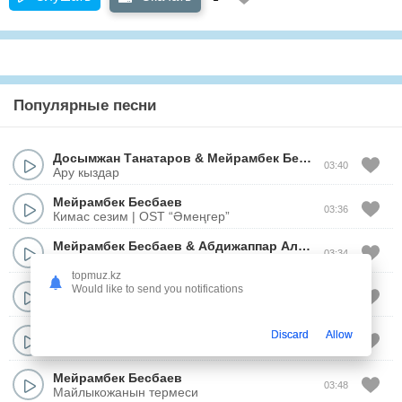
Популярные песни
Досымжан Танатаров
&
Мейрамбек Бесбаев
03:40
Ару кыздар
Мейрамбек Бесбаев
03:36
Кимас сезим | OST “Әмеңгер”
Мейрамбек Бесбаев
&
Абдижаппар Алкожа
03:34
Кимас сезим
topmuz.kz
Мейрамбек Бесбаев
Would like to send you notifications
02:53
Уаде
Мейрамбек Бесбаев
Discard
Allow
04:55
Жараткан бакыт (терме)
Мейрамбек Бесбаев
03:48
Майлыкожанын термеси