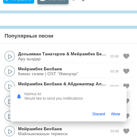
Популярные песни
Досымжан Танатаров
&
Мейрамбек Бесбаев
03:40
Ару кыздар
Мейрамбек Бесбаев
03:36
Кимас сезим | OST “Әмеңгер”
Мейрамбек Бесбаев
&
Абдижаппар Алкожа
03:34
Кимас сезим
topmuz.kz
Мейрамбек Бесбаев
Would like to send you notifications
02:53
Уаде
Мейрамбек Бесбаев
Discard
Allow
04:55
Жараткан бакыт (терме)
Мейрамбек Бесбаев
03:48
Майлыкожанын термеси