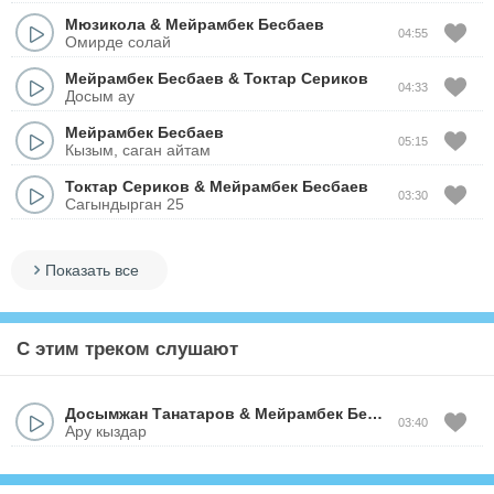
Мюзикола
&
Мейрамбек Бесбаев
04:55
Омирде солай
Мейрамбек Бесбаев
&
Токтар Сериков
04:33
Досым ау
Мейрамбек Бесбаев
05:15
Кызым, саган айтам
Токтар Сериков
&
Мейрамбек Бесбаев
03:30
Сагындырган 25
Показать все
С этим треком слушают
Досымжан Танатаров
&
Мейрамбек Бесбаев
03:40
Ару кыздар