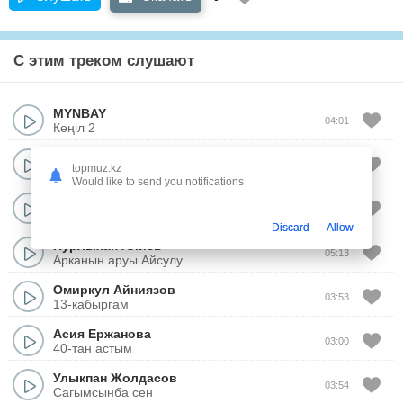
С этим треком слушают
MYNBAY
04:01
Көңіл 2
Жигер Ауыпбаев
04:00
topmuz.kz
Жаман кыз
Would like to send you notifications
Arsen
02:51
Хордын кызы
Discard
Allow
Нурлыхан Алиев
05:13
Арканын аруы Айсулу
Омиркул Айниязов
03:53
13-кабыргам
Асия Ержанова
03:00
40-тан астым
Улыкпан Жолдасов
03:54
Сагымсынба сен