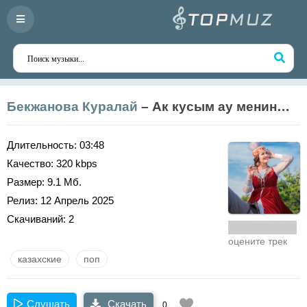
Бекжанова Куралай
– Ак кусым ау менин…
Длительность:
03:48
Качество:
320 kbps
Размер:
9.1 Мб.
Релиз:
12 Апрель 2025
Скачиваний:
2
оцените трек
казахские
поп
Слушать
Скачать
0