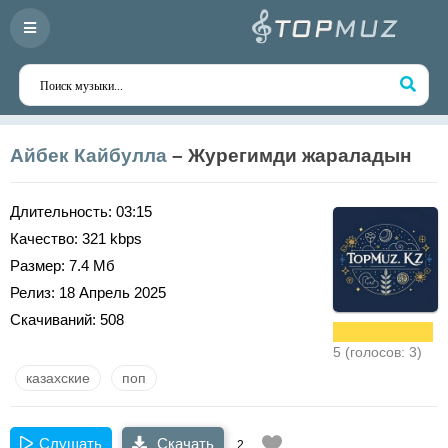
Айбек Кайбулла
– Журегимди жараладын
Длительность:
03:15
Качество:
321 kbps
Размер:
7.4 Мб
Релиз:
18 Апрель 2025
Скачиваний:
508
5 (голосов: 3)
казахские
поп
Слушать
Скачать
2