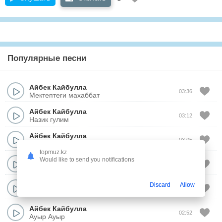
Популярные песни
Айбек Кайбулла
03:36
Мектептеги махаббат
Айбек Кайбулла
03:12
Назик гулим
Айбек Кайбулла
03:05
Отыршы касыма
topmuz.kz
Айбек Кайбулла
Would like to send you notifications
02:56
Асыл Агам
Айбек Кайбулла
Discard
Allow
03:18
Сагынамын
Айбек Кайбулла
02:52
Ауыр Ауыр