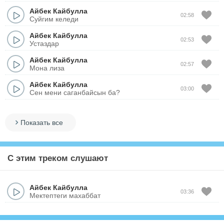
Айбек Кайбулла
02:58
Суйгим келеди
Айбек Кайбулла
02:53
Устаздар
Айбек Кайбулла
02:57
Мона лиза
Айбек Кайбулла
03:00
Сен мени саганбайсын ба?
Показать все
С этим треком слушают
Айбек Кайбулла
03:36
Мектептеги махаббат