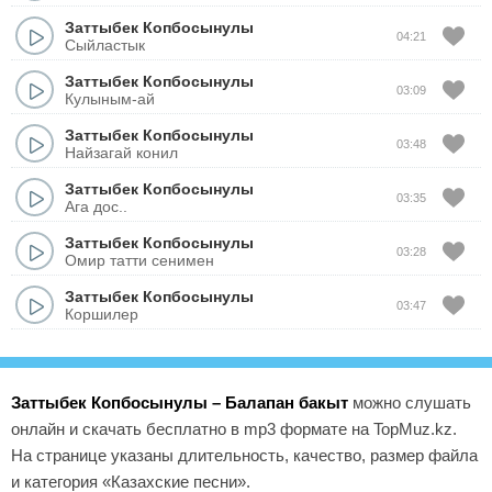
Заттыбек Копбосынулы
04:21
Сыйластык
Заттыбек Копбосынулы
03:09
Кулыным-ай
Заттыбек Копбосынулы
03:48
Найзагай конил
Заттыбек Копбосынулы
03:35
Ага дос..
Заттыбек Копбосынулы
03:28
Омир татти сенимен
Заттыбек Копбосынулы
03:47
Коршилер
Заттыбек Копбосынулы – Балапан бакыт
можно слушать
онлайн и скачать бесплатно в mp3 формате на TopMuz.kz.
На странице указаны длительность, качество, размер файла
и категория «Казахские песни».