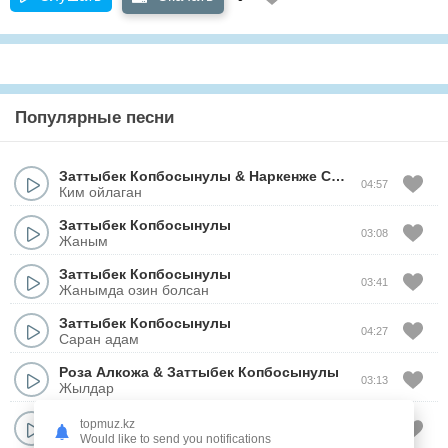
Популярные песни
Заттыбек Копбосынулы
&
Наркенже Серикбаева
04:57
Ким ойлаган
Заттыбек Копбосынулы
03:08
Жаным
Заттыбек Копбосынулы
03:41
Жанымда озин болсан
Заттыбек Копбосынулы
04:27
Саран адам
Роза Алкожа
&
Заттыбек Копбосынулы
03:13
Жылдар
Заттыбек Копбосынулы
topmuz.kz
03:19
Улым маган уксаган
Would like to send you notifications