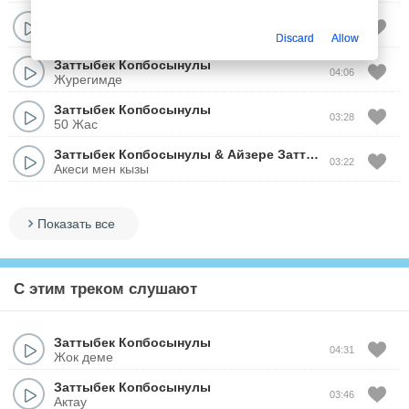
Заттыбек Копбосынулы
03:28
Омир татти сенимен
Discard
Allow
Заттыбек Копбосынулы
04:06
Журегимде
Заттыбек Копбосынулы
03:28
50 Жас
Заттыбек Копбосынулы
&
Айзере Заттыбеккызы
03:22
Акеси мен кызы
Показать все
С этим треком слушают
Заттыбек Копбосынулы
04:31
Жок деме
Заттыбек Копбосынулы
03:46
Актау