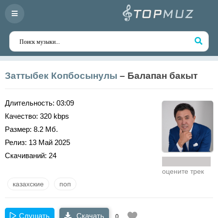
Заттыбек Копбосынулы
– Балапан бакыт
Длительность:
03:09
Качество:
320 kbps
Размер:
8.2 Мб.
Релиз:
13 Май 2025
Скачиваний:
24
оцените трек
казахские
поп
Слушать
Скачать
0