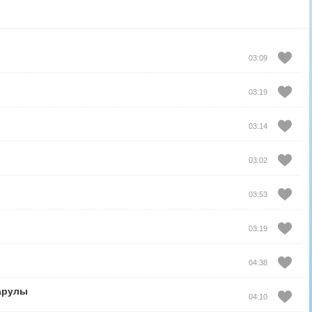
03:09
03:19
03:14
03:02
03:53
03:19
04:38
арулы
04:10