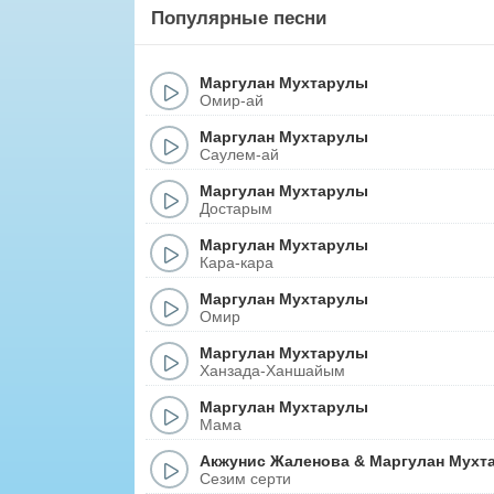
Популярные песни
Маргулан Мухтарулы
Омир-ай
Маргулан Мухтарулы
Саулем-ай
Маргулан Мухтарулы
Достарым
Маргулан Мухтарулы
Кара-кара
Маргулан Мухтарулы
Омир
Маргулан Мухтарулы
Ханзада-Ханшайым
Маргулан Мухтарулы
Мама
Акжунис Жаленова
&
Маргулан Мухт
Сезим серти