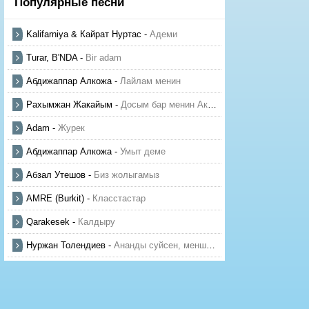
Популярные песни
Kalifarniya & Кайрат Нуртас
-
Адеми
Turar, B'NDA
-
Bir adam
Абдижаппар Алкожа
-
Лайлам менин
Рахымжан Жакайым
-
Досым бар менин Актауда
Adam
-
Журек
Абдижаппар Алкожа
-
Умыт деме
Абзал Утешов
-
Биз жолыгамыз
AMRE (Burkit)
-
Класстастар
Qarakesek
-
Калдыру
Нуржан Толендиев
-
Ананды суйсен, менше суй