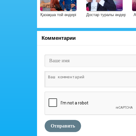
Қазақша той әндері
Достар туралы әндер
А
Комментарии
Отправить