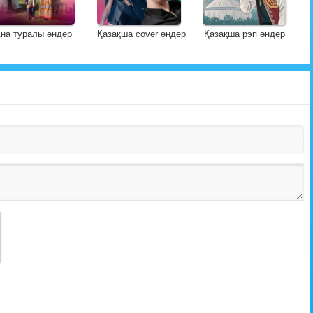
на туралы әндер
Қазақша cover әндер
Қазақша рэп әндер