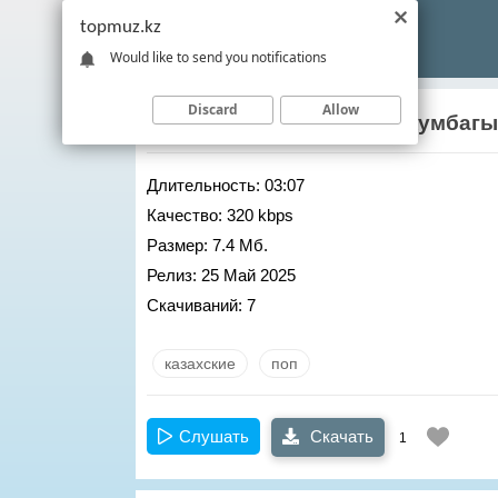
topmuz.kz
Would like to send you notifications
Discard
Allow
Маргулан Мухтарулы
– Жумбаг
Длительность:
03:07
Качество:
320 kbps
Размер:
7.4 Мб.
Релиз:
25 Май 2025
Скачиваний:
7
казахские
поп
Слушать
Скачать
1