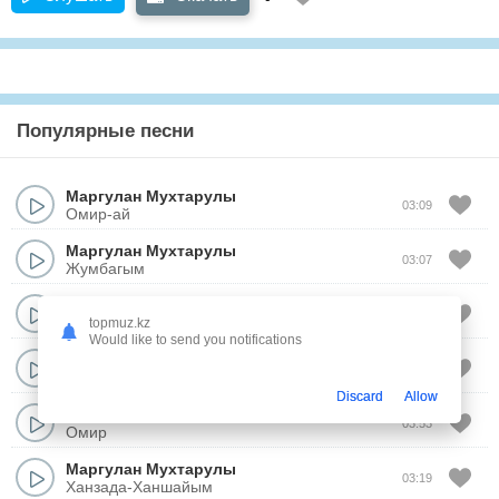
Популярные песни
Маргулан Мухтарулы
03:09
Омир-ай
Маргулан Мухтарулы
03:07
Жумбагым
Маргулан Мухтарулы
03:19
Саулем-ай
topmuz.kz
Would like to send you notifications
Маргулан Мухтарулы
03:02
Кара-кара
Discard
Allow
Маргулан Мухтарулы
03:53
Омир
Маргулан Мухтарулы
03:19
Ханзада-Ханшайым