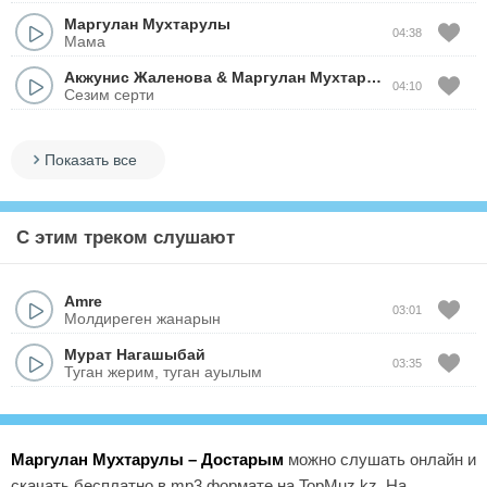
Маргулан Мухтарулы
04:38
Мама
Акжунис Жаленова
&
Маргулан Мухтарулы
04:10
Сезим серти
Показать все
С этим треком слушают
Amre
03:01
Молдиреген жанарын
Мурат Нагашыбай
03:35
Туган жерим, туган ауылым
Маргулан Мухтарулы – Достарым
можно слушать онлайн и
скачать бесплатно в mp3 формате на TopMuz.kz. На