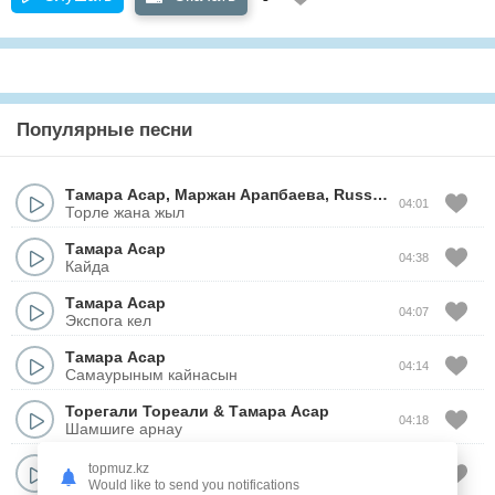
Популярные песни
Тамара Асар
,
Маржан Арапбаева
,
Russ Mendy
&
Seri
04:01
Торле жана жыл
Тамара Асар
04:38
Кайда
Тамара Асар
04:07
Экспога кел
Тамара Асар
04:14
Самаурыным кайнасын
Торегали Тореали
&
Тамара Асар
04:18
Шамшиге арнау
Тамара Асар
topmuz.kz
03:59
Журек багынбайды
Would like to send you notifications