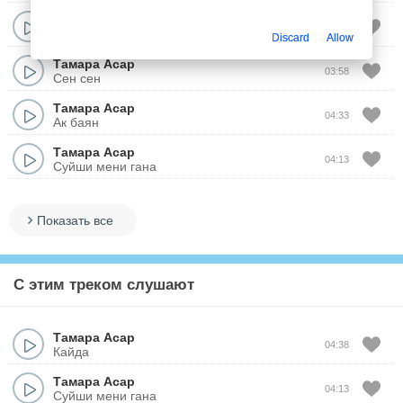
Тамара Асар
04:04
Конил толкуы
Discard
Allow
Тамара Асар
03:58
Сен сен
Тамара Асар
04:33
Ак баян
Тамара Асар
04:13
Суйши мени гана
Показать все
С этим треком слушают
Тамара Асар
04:38
Кайда
Тамара Асар
04:13
Суйши мени гана