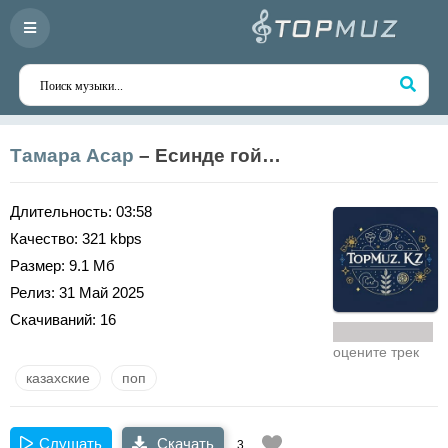
Тамара Асар
– Есинде гой…
Длительность:
03:58
Качество:
321 kbps
Размер:
9.1 Мб
Релиз:
31 Май 2025
Скачиваний:
16
оцените трек
казахские
поп
Слушать
Скачать
3