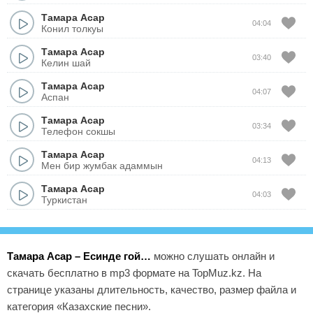
Тамара Асар
04:04
Конил толкуы
Тамара Асар
03:40
Келин шай
Тамара Асар
04:07
Аспан
Тамара Асар
03:34
Телефон сокшы
Тамара Асар
04:13
Мен бир жумбак адаммын
Тамара Асар
04:03
Туркистан
Тамара Асар – Есинде гой…
можно слушать онлайн и
скачать бесплатно в mp3 формате на TopMuz.kz. На
странице указаны длительность, качество, размер файла и
категория «Казахские песни».