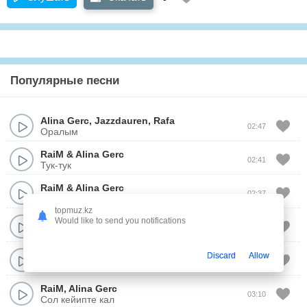
Популярные песни
Alina Gerc
,
Jazzdauren
,
Rafa
02:47
Оралым
RaiM
&
Alina Gerc
02:41
Тук-тук
RaiM
&
Alina Gerc
02:37
Baila
topmuz.kz
Zhenis
feat.
Alina Gerc
Would like to send you notifications
02:46
16 Лет
Adil
&
Alina Gerc
Discard
Allow
03:03
МОЕ И ТВОЕ
RaiM
,
Alina Gerc
03:10
Сол кейипте кал