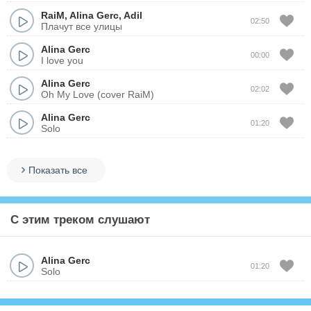
RaiM
,
Alina Gerc
,
Adil
02:50
Плачут все улицы
Alina Gerc
00:00
I love you
Alina Gerc
02:02
Oh My Love (cover RaiM)
Alina Gerc
01:20
Solo
Показать все
С этим треком слушают
Alina Gerc
01:20
Solo