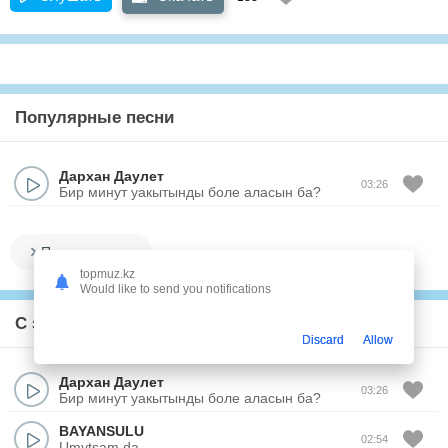
Популярные песни
Дархан Даулет
03:26
Бир минут уакытынды боле аласын ба?
Показать все
topmuz.kz
Would like to send you notifications
С этим треком слушают
Discard
Allow
Дархан Даулет
03:26
Бир минут уакытынды боле аласын ба?
BAYANSULU
02:54
Umytsam da