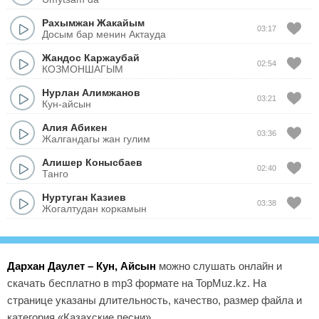
Рахымжан Жакайым
03:17
Досым бар менин Актауда
Жандос Каржаубай
02:54
КОЗМОНШАГЫМ
Нурлан Алимжанов
03:21
Кун-айсын
Алия Абикен
03:36
Жалгандагы жан гулим
Алишер Конысбаев
02:40
Танго
Нуртуган Казиев
03:38
Жогалтудан коркамын
Дархан Даулет – Кун, Айсын
можно слушать онлайн и
скачать бесплатно в mp3 формате на TopMuz.kz. На
странице указаны длительность, качество, размер файла и
категория «Казахские песни».