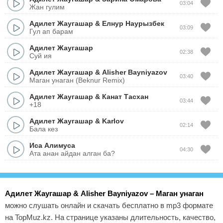
03:04
Жан гулим
Адилет Жаугашар
&
Елнур Наурызбек
03:09
Гул ап барам
Адилет Жаугашар
02:38
Суй ия
Адилет Жаугашар
&
Alisher Bayniyazov
03:40
Маган унаган (Beknur Remix)
Адилет Жаугашар
&
Канат Тасхан
03:44
+18
Адилет Жаугашар
&
Karlov
02:14
Бала кез
Иса Алимуса
04:30
Ата анан айдан алган ба?
Адилет Жаугашар & Alisher Bayniyazov – Маган унаган
можно слушать онлайн и скачать бесплатно в mp3 формате
на TopMuz.kz. На странице указаны длительность, качество,