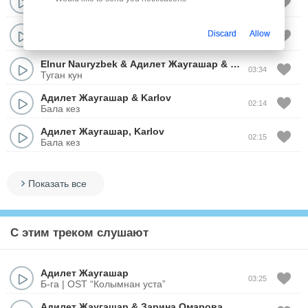
03:44
+18
Адилет Жаугашар
Discard
Allow
02:39
Кездесу керек еди
Elnur Nauryzbek
&
Адилет Жаугашар
&
Жандос Каржау
03:34
Туган кун
Адилет Жаугашар
&
Karlov
02:14
Бала кез
Адилет Жаугашар
,
Karlov
02:15
Бала кез
Показать все
С этим треком слушают
Адилет Жаугашар
03:25
Б-га | OST “Колымнан уста”
Адилет Жаугашар
&
Зарина Омарова