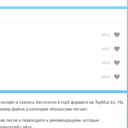
03:13
03:27
03:18
03:34
онлайн и скачать бесплатно в mp3 формате на TopMuz.kz. На
азмер файла и категория «Казахские песни».
жие песни и переходите к рекомендациям, которые
ователей сайта.