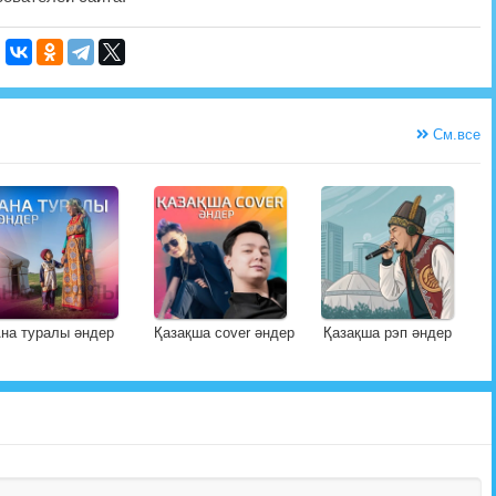
См.все
на туралы әндер
Қазақша cover әндер
Қазақша рэп әндер