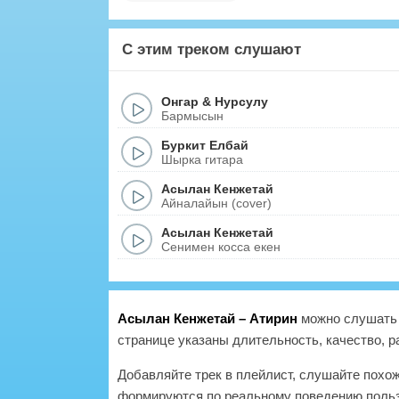
С этим треком слушают
Онгар
&
Нурсулу
Бармысын
Буркит Елбай
Шырка гитара
Асылан Кенжетай
Айналайын (cover)
Асылан Кенжетай
Сенимен косса екен
Асылан Кенжетай – Атирин
можно слушать 
странице указаны длительность, качество, р
Добавляйте трек в плейлист, слушайте похо
формируются по реальному поведению польз