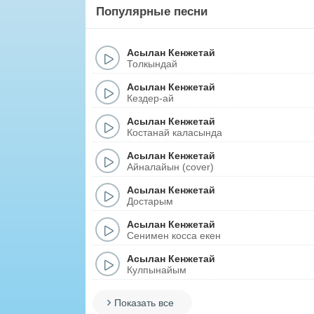
Популярные песни
Асылан Кенжетай
Толкындай
Асылан Кенжетай
Кездер-ай
Асылан Кенжетай
Костанай каласында
Асылан Кенжетай
Айналайын (cover)
Асылан Кенжетай
Достарым
Асылан Кенжетай
Сенимен косса екен
Асылан Кенжетай
Кулпынайым
Показать все