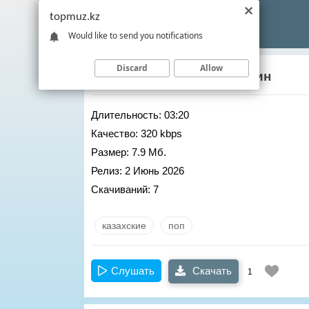
topmuz.kz
Would like to send you notifications
Discard
Allow
Асылан Кенжетай
– Атирин
Длительность:
03:20
Качество:
320 kbps
Размер:
7.9 Мб.
Релиз:
2 Июнь 2026
Скачиваний:
7
казахские
поп
Слушать
Скачать
1