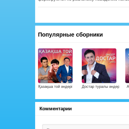
Популярные сборники
Қазақша той әндері
Достар туралы әндер
А
Комментарии