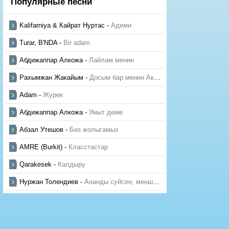
Популярные песни
Kalifarniya & Кайрат Нуртас
-
Адеми
Turar, B'NDA
-
Bir adam
Абдижаппар Алкожа
-
Лайлам менин
Рахымжан Жакайым
-
Досым бар менин Актауда
Adam
-
Журек
Абдижаппар Алкожа
-
Умыт деме
Абзал Утешов
-
Биз жолыгамыз
AMRE (Burkit)
-
Класстастар
Qarakesek
-
Калдыру
Нуржан Толендиев
-
Ананды суйсен, менше суй