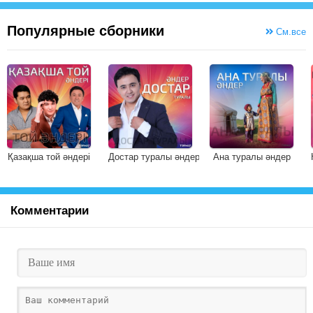
Популярные сборники
См.все
Қазақша той әндері
Достар туралы әндер
Ана туралы әндер
Комментарии