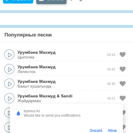
Популярные песни
Урумбаев Махмуд
03:16
Цыпочка
Урумбаев Махмуд
02:42
Лепесток
Урумбаев Махмуд
02:45
Бакыт кушагында
Урумбаев Махмуд
&
Sandi
03:21
Жайдарман
Урумбаев Махмуд
topmuz.kz
02:39
Storm
Would like to send you notifications
Урумбаев Махмуд
03:37
Жалгыз жолы
Discard
Allow