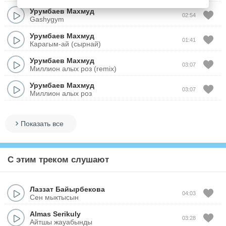
Урумбаев Махмуд
02:54
Gashygym
Урумбаев Махмуд
01:41
Карагым-ай (сырнай)
Урумбаев Махмуд
03:07
Миллион алых роз (remix)
Урумбаев Махмуд
03:07
Миллион алых роз
Показать все
С этим треком слушают
Лаззат Байырбекова
04:03
Сен мыктысын
Almas Serikuly
03:28
Айтшы жауабынды