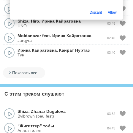
Ирина Кайратовна
02:50
Пацан
Discard
Allow
Shiza
,
Hiro
,
Ирина Кайратовна
03:45
UNO
Moldanazar
feat.
Ирина Кайратовна
02:40
Jarqyra
Ирина Кайратовна
,
Кайрат Нуртас
03:40
Тун
Показать все
С этим треком слушают
Shiza
,
Zhanar Dugalova
03:32
Bvlbrown (beu fest)
“Жигиттер” тобы
04:43
Анага тилек