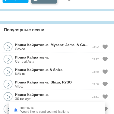
Популярные песни
Ирина Кайратовна
,
Музарт
,
Jamal
&
Ganja
03:22
Лаула
Ирина Кайратовна
03:17
Central Asia
Ирина Кайратовна
&
Shiza
03:40
Kõk tu
Ирина Кайратовна
,
Shiza
,
RYSO
03:06
VIBE
Ирина Кайратовна
03:31
30 не аут
Ирина Кайратовна
topmuz.kz
03:07
Айдахар
Would like to send you notifications