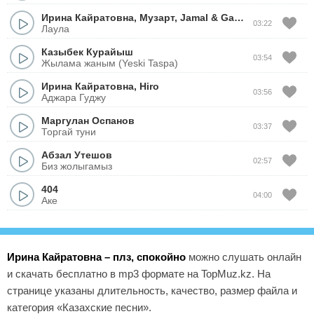
Ирина Кайратовна
,
Музарт
,
Jamal
&
Ganja
03:22
Лаула
Казыбек Курайыш
03:54
Жылама жаным (Yeski Taspa)
Ирина Кайратовна
,
Hiro
03:56
Аджара Гуджу
Маргулан Оспанов
03:37
Торгай туни
Абзал Утешов
02:57
Биз жолыгамыз
404
04:00
Аке
Ирина Кайратовна – плз, спокойно
можно слушать онлайн
и скачать бесплатно в mp3 формате на TopMuz.kz. На
странице указаны длительность, качество, размер файла и
категория «Казахские песни».