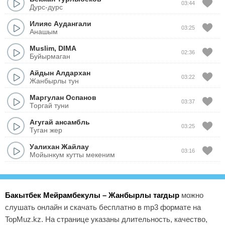
03:44
Дурс-дурс
Илияс Аудангали
03:25
Анашым
Muslim
,
DIMA
02:36
Буйырмаган
Айдын Алдархан
03:22
Жанбырлы тун
Маргулан Оспанов
03:37
Торгай туни
Агугай ансамбль
03:25
Туган жер
Уалихан Жайлау
03:16
Мойынкум кутты мекеним
Бакытбек Мейрамбекулы – Жанбырлы тагдыр
можно
слушать онлайн и скачать бесплатно в mp3 формате на
TopMuz.kz. На странице указаны длительность, качество,