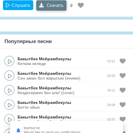
Слушать
Скачать
0
Популярные песни
Бакытбек Мейрамбекулы
03:51
Кетким келеди
Бакытбек Мейрамбекулы
02:55
Сен аман бол жарыгым (иниме)
Бакытбек Мейрамбекулы
03:11
Кездесермиз биз али! (cover)
Бакытбек Мейрамбекулы
04:08
Битти ойын
Бакытбек Мейрамбекулы
02:57
Ол кызда билмейдигой
topmuz.kz
Бакытбек Мейрамбекулы
Would like to send you notifications