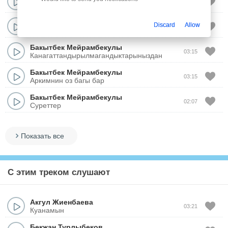
02:49
Откеним кызыктырмасын
Бакытбек Мейрамбекулы
Discard
Allow
04:00
Шын бакытты болгын келмейди ме?
Бакытбек Мейрамбекулы
03:15
Канагаттандырылмагандыктарыныздан
Бакытбек Мейрамбекулы
03:15
Аркимнин оз багы бар
Бакытбек Мейрамбекулы
02:07
Суреттер
Показать все
С этим треком слушают
Акгул Жиенбаева
03:21
Куанамын
Бекжан Турлыбеков