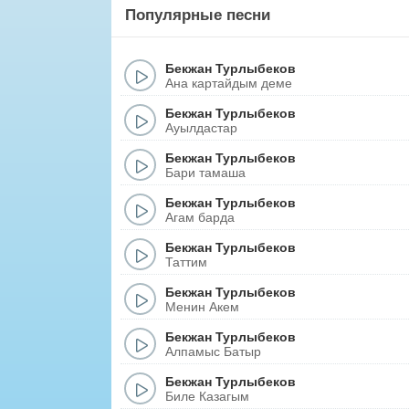
Популярные песни
Бекжан Турлыбеков
Ана картайдым деме
Бекжан Турлыбеков
Ауылдастар
Бекжан Турлыбеков
Бари тамаша
Бекжан Турлыбеков
Агам барда
Бекжан Турлыбеков
Таттим
Бекжан Турлыбеков
Менин Акем
Бекжан Турлыбеков
Алпамыс Батыр
Бекжан Турлыбеков
Биле Казагым