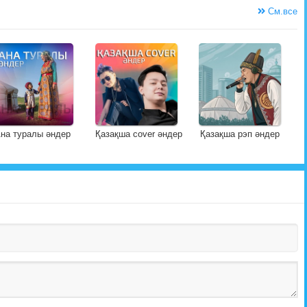
См.все
на туралы әндер
Қазақша cover әндер
Қазақша рэп әндер