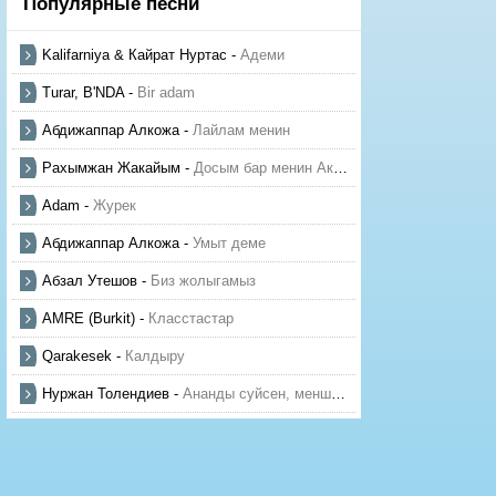
Популярные песни
Kalifarniya & Кайрат Нуртас
-
Адеми
Turar, B'NDA
-
Bir adam
Абдижаппар Алкожа
-
Лайлам менин
Рахымжан Жакайым
-
Досым бар менин Актауда
Adam
-
Журек
Абдижаппар Алкожа
-
Умыт деме
Абзал Утешов
-
Биз жолыгамыз
AMRE (Burkit)
-
Класстастар
Qarakesek
-
Калдыру
Нуржан Толендиев
-
Ананды суйсен, менше суй