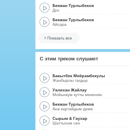
Бекжан Турлыбеков
Дос
Бекжан Турлыбеков
Айсара
Показать все
С этим треком слушают
Бакытбек Мейрамбекулы
Жанбырлы тагдыр
Уалихан Жайлау
Мойынкум кутты мекеним
Бекжан Турлыбеков
Ана картайдым деме
Сырым
&
Гаухар
Шаттыгым сен