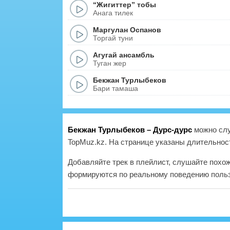
“Жигиттер” тобы
Анага тилек
Маргулан Оспанов
Торгай туни
Агугай ансамбль
Туган жер
Бекжан Турлыбеков
Бари тамаша
Бекжан Турлыбеков – Дурс-дурс
можно слу
TopMuz.kz. На странице указаны длительност
Добавляйте трек в плейлист, слушайте похо
формируются по реальному поведению польз