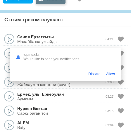
С этим треком слушают
Сания Ерзаткызы
04:21
Махаббатка уксайды
БЕКЖАН ЖАНСУЛТАНУЛЫ
02:36
topmuz.kz
АРКАЛЫК - АСКАК МЕКЕНИМ
Would like to send you notifications
PERNE
02:52
Qara jorga
Discard
Allow
ПРЕМИУМ ТОБЫ
03:03
Жайлаукол кештери (cover)
Ермек
,
улы Еркебулан
03:27
Ауылым
Нуркен Бектас
03:15
Саркыраган той
ALEM
03:04
Batyr