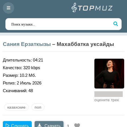
Сания Ерзаткызы
– Махаббатка уксайды
Длительность:
04:21
Качество:
320 kbps
Размер:
10.2 Мб.
Релиз:
2 Июль 2026
Скачиваний:
48
оцените трек
казахские
поп
Слушать
Скачать
1