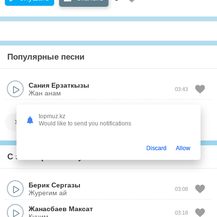
Популярные песни
Сания Ерзаткызы
03:43
Жан анам
topmuz.kz
Показать все
Would like to send you notifications
Discard
Allow
С этим треком слушают
Берик Сергазы
03:08
Журегим ай
Жанасбаев Максат
03:18
Куним