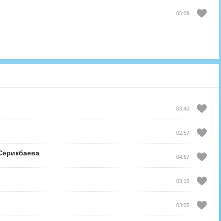
05:09
03:40
02:57
Серикбаева
04:57
03:15
03:05