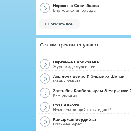
Наркенже Серикбаева
Бир кош кетип барады
Показать все
С этим треком слушают
Наркенже Серикбаева
Журегимде журсин сен
Асылбек Бейис
&
Эльмира Шонай
Менин жаным
Заттыбек Копбосынулы
&
Наркенже 
Ким ойлаган
Роза Алкожа
Немерем кандай татти един?!
Кайыржан Бердибай
Озинмен курес