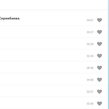
Серикбаева
04:57
03:27
03:39
01:44
05:46
04:06
02:57
03:40