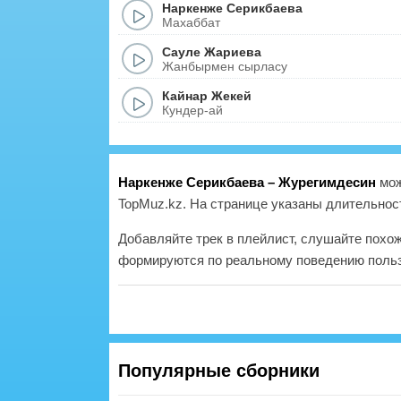
Наркенже Серикбаева
Махаббат
Сауле Жариева
Жанбырмен сырласу
Кайнар Жекей
Кундер-ай
Наркенже Серикбаева – Журегимдесин
мож
TopMuz.kz. На странице указаны длительност
Добавляйте трек в плейлист, слушайте похо
формируются по реальному поведению польз
Популярные сборники