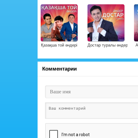
Қазақша той әндері
Достар туралы әндер
А
Комментарии