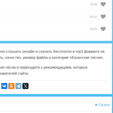
03:39
03:12
03:03
но слушать онлайн и скачать бесплатно в mp3 формате на
ь, качество, размер файла и категория «Казахские песни».
жие песни и переходите к рекомендациям, которые
ователей сайта.
См.все