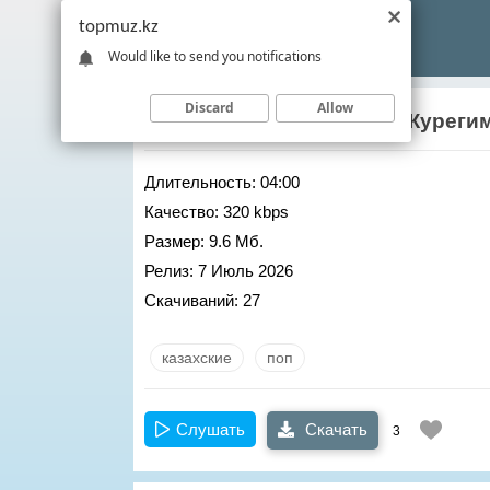
topmuz.kz
Would like to send you notifications
Discard
Allow
Наркенже Серикбаева
– Журеги
Длительность:
04:00
Качество:
320 kbps
Размер:
9.6 Мб.
Релиз:
7 Июль 2026
Скачиваний:
27
казахские
поп
Слушать
Скачать
3