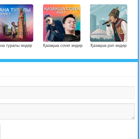
на туралы әндер
Қазақша cover әндер
Қазақша рэп әндер