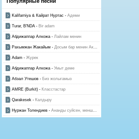
Популярные песни
Kalifarniya & Кайрат Нуртас
-
Адеми
Turar, B'NDA
-
Bir adam
Абдижаппар Алкожа
-
Лайлам менин
Рахымжан Жакайым
-
Досым бар менин Актауда
Adam
-
Журек
Абдижаппар Алкожа
-
Умыт деме
Абзал Утешов
-
Биз жолыгамыз
AMRE (Burkit)
-
Класстастар
Qarakesek
-
Калдыру
Нуржан Толендиев
-
Ананды суйсен, менше суй