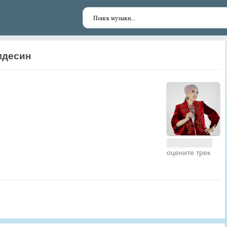
мдесин
оцените трек