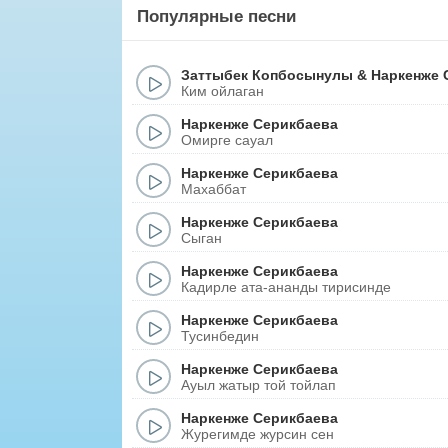
Популярные песни
Заттыбек Копбосынулы
&
Наркенже 
Ким ойлаган
Наркенже Серикбаева
Омирге сауал
Наркенже Серикбаева
Махаббат
Наркенже Серикбаева
Сыган
Наркенже Серикбаева
Кадирле ата-ананды тирисинде
Наркенже Серикбаева
Тусинбедин
Наркенже Серикбаева
Ауыл жатыр той тойлап
Наркенже Серикбаева
Журегимде журсин сен