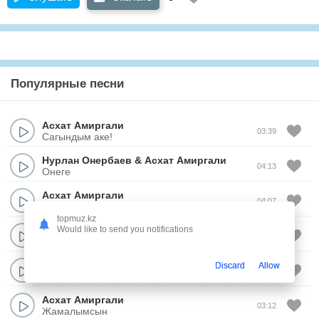
Популярные песни
Асхат Амиргали
03:39
Сагындым аке!
Нурлан Онербаев
&
Асхат Амиргали
04:13
Онеге
Асхат Амиргали
04:07
Аккурдастарым Атыраудагы
topmuz.kz
Асхат Амиргали
Would like to send you notifications
04:12
Махаббатты сезину
Асхат Амиргали
Discard
Allow
03:05
Сайгулик
Асхат Амиргали
03:12
Жамалымсын