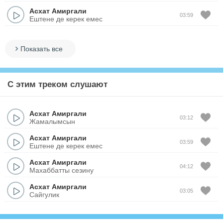
Асхат Амиргали
03:59
Ештене де керек емес
Показать все
С этим треком слушают
Асхат Амиргали
03:12
Жамалымсын
Асхат Амиргали
03:59
Ештене де керек емес
Асхат Амиргали
04:12
Махаббатты сезину
Асхат Амиргали
03:05
Сайгулик