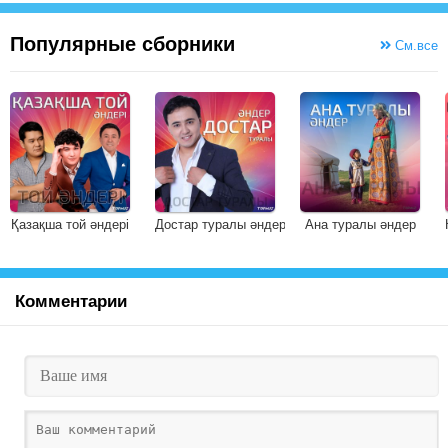
Популярные сборники
См.все
Қазақша той әндері
Достар туралы әндер
Ана туралы әндер
Комментарии