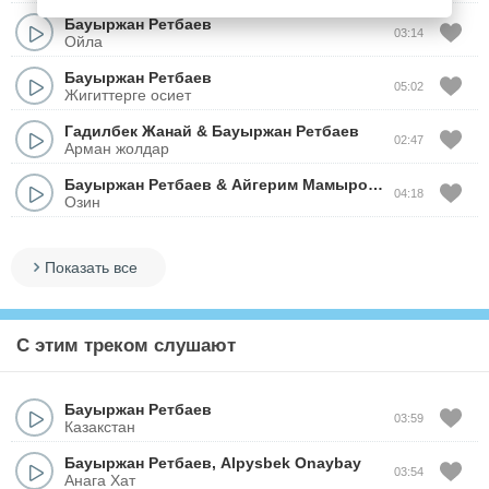
Бауыржан Ретбаев
03:14
Ойла
Бауыржан Ретбаев
05:02
Жигиттерге осиет
Гадилбек Жанай
&
Бауыржан Ретбаев
02:47
Арман жолдар
Бауыржан Ретбаев
&
Айгерим Мамырова
04:18
Озин
Показать все
С этим треком слушают
Бауыржан Ретбаев
03:59
Казакстан
Бауыржан Ретбаев
,
Alpysbek Onaybay
03:54
Анага Хат