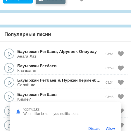
Популярные песни
Бауыржан Ретбаев
,
Alpysbek Onaybay
03:54
Анага Хат
Бауыржан Ретбаев
03:59
Казакстан
Бауыржан Ретбаев
&
Нуржан Керменбаев
03:34
Солай де
Бауыржан Ретбаев
03:43
Кимге?
Бауыржан Ретбаев
topmuz.kz
03:30
Журегим
Would like to send you notifications
Айгул Косанова
&
Бауыржан Ретбаев
04:34
Саган гашык
Discard
Allow