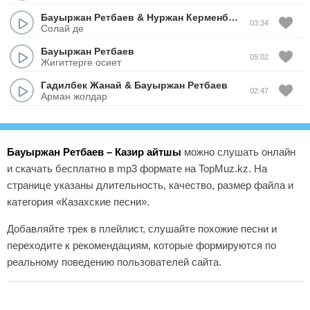
Бауыржан Ретбаев
&
Нуржан Керменбаев
03:34
Солай де
Бауыржан Ретбаев
05:02
Жигиттерге осиет
Гадилбек Жанай
&
Бауыржан Ретбаев
02:47
Арман жолдар
Бауыржан Ретбаев – Казир айтшы
можно слушать онлайн
и скачать бесплатно в mp3 формате на TopMuz.kz. На
странице указаны длительность, качество, размер файла и
категория «Казахские песни».
Добавляйте трек в плейлист, слушайте похожие песни и
переходите к рекомендациям, которые формируются по
реальному поведению пользователей сайта.