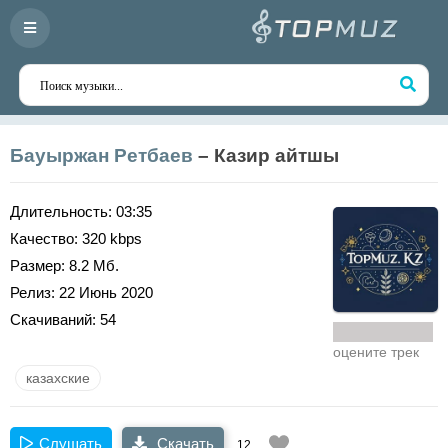
Бауыржан Ретбаев
– Казир айтшы
Длительность:
03:35
Качество:
320 kbps
Размер:
8.2 Мб.
Релиз:
22 Июнь 2020
Скачиваний:
54
оцените трек
казахские
Слушать
Скачать
12