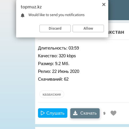
topmuz.kz
Would like to send you notifications
Discard
Allow
Бауыржан Ретбаев
– Казакстан
Длительность:
03:59
Качество:
320 kbps
Размер:
9.2 Мб.
Релиз:
22 Июнь 2020
Скачиваний:
62
казахские
Слушать
Скачать
9