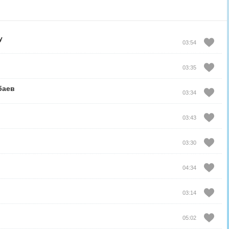
y
03:54
03:35
баев
03:34
03:43
03:30
04:34
03:14
05:02