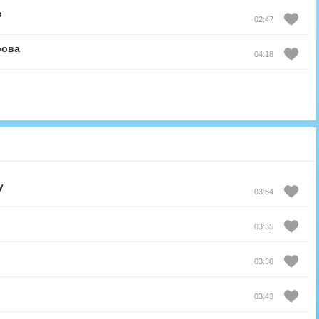
в
02:47
рова
04:18
y
03:54
03:35
03:30
03:43