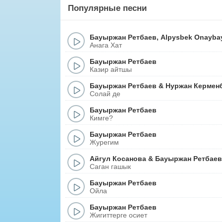
Популярные песни
Бауыржан Ретбаев
,
Alpysbek Onayba
Анага Хат
Бауыржан Ретбаев
Казир айтшы
Бауыржан Ретбаев
&
Нуржан Кермен
Солай де
Бауыржан Ретбаев
Кимге?
Бауыржан Ретбаев
Журегим
Айгул Косанова
&
Бауыржан Ретбаев
Саган гашык
Бауыржан Ретбаев
Ойла
Бауыржан Ретбаев
Жигиттерге осиет