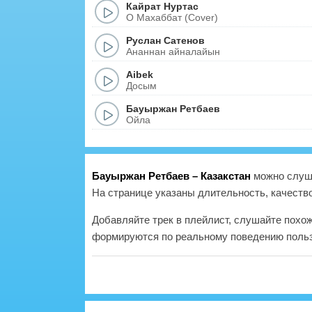
Кайрат Нуртас
О Махаббат (Cover)
Руслан Сатенов
Ананнан айналайын
Aibek
Досым
Бауыржан Ретбаев
Ойла
Бауыржан Ретбаев – Казакстан
можно слуша
На странице указаны длительность, качество
Добавляйте трек в плейлист, слушайте похо
формируются по реальному поведению польз