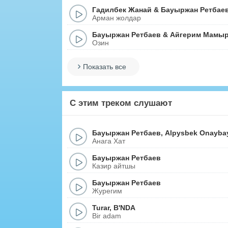
Гадилбек Жанай
&
Бауыржан Ретбае
Арман жолдар
Бауыржан Ретбаев
&
Айгерим Мамы
Озин
Показать все
С этим треком слушают
Бауыржан Ретбаев
,
Alpysbek Onayba
Анага Хат
Бауыржан Ретбаев
Казир айтшы
Бауыржан Ретбаев
Журегим
Turar
,
B'NDA
Bir adam