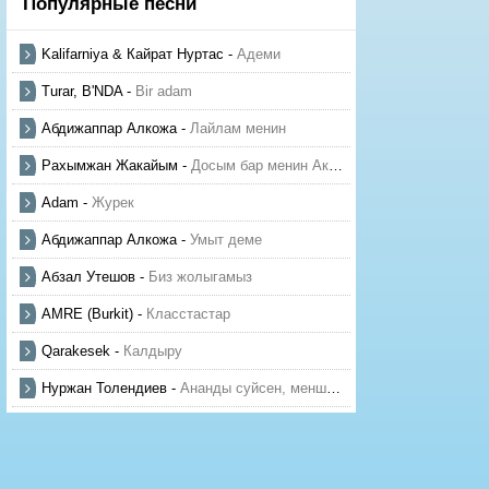
Популярные песни
Kalifarniya & Кайрат Нуртас
-
Адеми
Turar, B'NDA
-
Bir adam
Абдижаппар Алкожа
-
Лайлам менин
Рахымжан Жакайым
-
Досым бар менин Актауда
Adam
-
Журек
Абдижаппар Алкожа
-
Умыт деме
Абзал Утешов
-
Биз жолыгамыз
AMRE (Burkit)
-
Класстастар
Qarakesek
-
Калдыру
Нуржан Толендиев
-
Ананды суйсен, менше суй