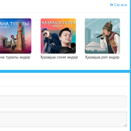
См.все
на туралы әндер
Қазақша cover әндер
Қазақша рэп әндер