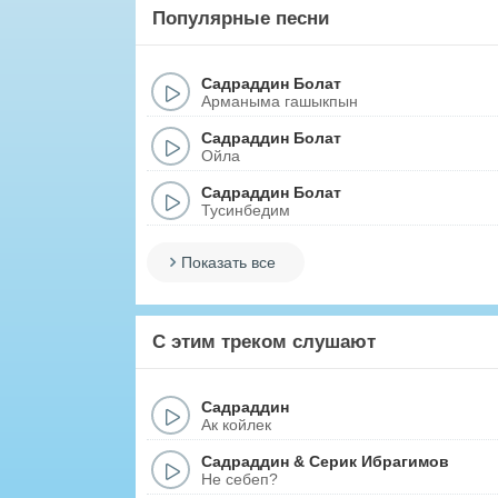
Популярные песни
Садраддин Болат
Арманыма гашыкпын
Садраддин Болат
Ойла
Садраддин Болат
Тусинбедим
Показать все
С этим треком слушают
Садраддин
Ак койлек
Садраддин
&
Серик Ибрагимов
Не себеп?