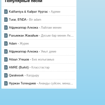
Популярные песни
Kalifarniya & Кайрат Нуртас
-
Адеми
Turar, B'NDA
-
Bir adam
Абдижаппар Алкожа
-
Лайлам менин
Рахымжан Жакайым
-
Досым бар менин Актауда
Adam
-
Журек
Абдижаппар Алкожа
-
Умыт деме
Абзал Утешов
-
Биз жолыгамыз
AMRE (Burkit)
-
Класстастар
Qarakesek
-
Калдыру
Нуржан Толендиев
-
Ананды суйсен, менше суй