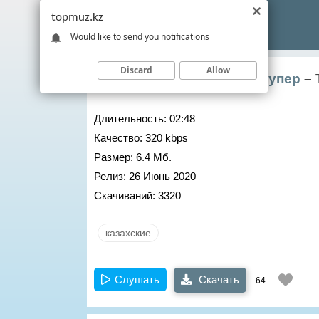
topmuz.kz
Would like to send you notifications
Discard
Allow
Садраддин Болат
,
Баха Пупер
– 
Длительность:
02:48
Качество:
320 kbps
Размер:
6.4 Мб.
Релиз:
26 Июнь 2020
Скачиваний:
3320
казахские
Слушать
Скачать
64