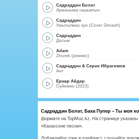
Садраддин Болат
Арманыма гашыкпын
Садраддин
Умытылмас кун (Cover Dimash)
Садраддин
Досым
Adam
Zhurek (ремикс)
Садраддин
&
Серик Ибрагимов
Ант
Ернар Айдар
Суйемин (2023)
Садраддин Болат, Баха Пупер – Ты моя к
формате на TopMuz.kz. На странице указаны 
«Казахские песни».
Добавляйте трек в плейлист, слушайте похо