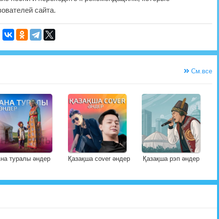
ователей сайта.
См.все
на туралы әндер
Қазақша cover әндер
Қазақша рэп әндер