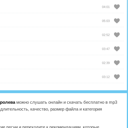
04:01
05:03
02:52
03:47
02:39
03:12
оролева
можно слушать онлайн и скачать бесплатно в mp3
длительность, качество, размер файла и категория
жие песни и переходите к рекомендациям, которые