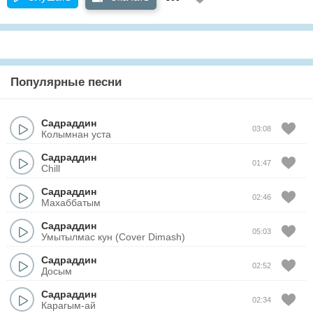
Популярные песни
Садраддин
03:08
Колымнан уста
Садраддин
01:47
Chill
Садраддин
02:46
Махаббатым
Садраддин
05:03
Умытылмас кун (Cover Dimash)
Садраддин
02:52
Досым
Садраддин
02:34
Карагым-ай