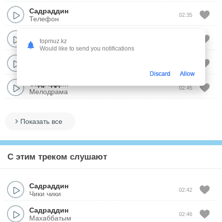
Садраддин
02:35
Телефон
Садраддин
02:36
topmuz.kz
Бакыт
Would like to send you notifications
Садраддин
02:42
Чики чики
Discard
Allow
Садраддин
02:45
Мелодрама
Показать все
С этим треком слушают
Садраддин
02:42
Чики чики
Садраддин
02:46
Махаббатым