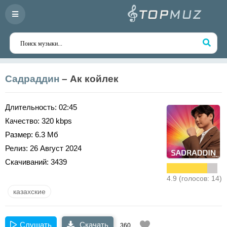
Садраддин
– Ак койлек
Длительность:
02:45
Качество:
320 kbps
Размер:
6.3 Мб
Релиз:
26 Август 2024
Скачиваний:
3439
4.9 (голосов: 14)
казахские
Слушать
Скачать
360