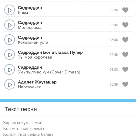
Садраддин
02:36
Бакыт
Садраддин
02:45
Мелодрама
Садраддин
03:08
Колымнан уста
Садраддин Болат
,
Баха Пупер
02:48
Ты моя королева
Садраддин
05:03
Умытылмас кун (Cover Dimash)
Адилет Жаугашар
03:39
Нартауекел
Текст песни
Қараңғы түн екеуміз
Қол ұстасып келеміз
Қолым тиді беліңе беліңе