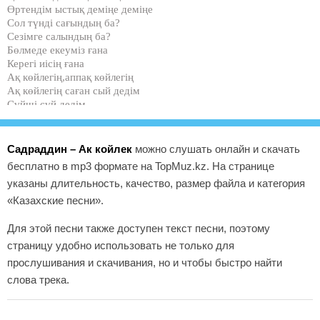
Өртендім ыстық деміңе деміңе
Сол түнді сағындың ба?
Сезімге салындың ба?
Бөлмеде екеуміз ғана
Керегі иісің ғана
Ақ көйлегің,аппақ көйлегің
Ақ көйлегің саған сый дедім
Сүйші сүй дедім
Ойды биледің
Ал мен тимедім
Ақ көйлегің кірлемесін дедім
Садраддин – Ак койлек
можно слушать онлайн и скачать
Аппақ арің кірлемесін дедім дедім
бесплатно в mp3 формате на TopMuz.kz. На странице
Ақ көйлегің кірлемесін дедім
указаны длительность, качество, размер файла и категория
Неге неге неге неге?
Күлкің сенің сондай керім
«Казахские песни».
Шаштарың қара қызыл ерін
Ойға ләззат, уы тарап
Для этой песни также доступен текст песни, поэтому
Ғажапсың неткен о махаббат
страницу удобно использовать не только для
Сағындың ба ?
прослушивания и скачивания, но и чтобы быстро найти
Сезімге салындың ба?
слова трека.
Бөлмеде екеуміз ғана
Керегі иісің ғана
Ақ көйлегің аппақ көйлегің