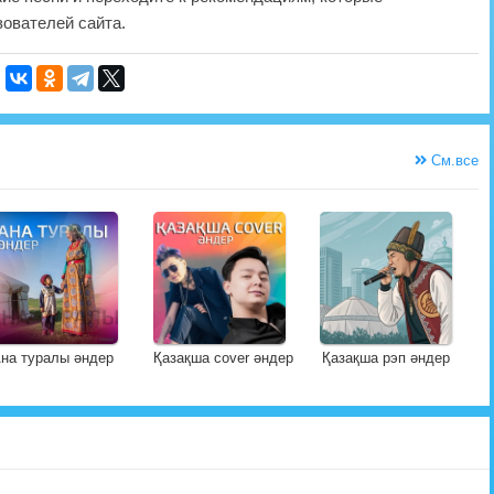
ователей сайта.
См.все
на туралы әндер
Қазақша cover әндер
Қазақша рэп әндер