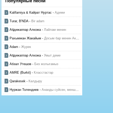
Популярные песни
Kalifarniya & Кайрат Нуртас
-
Адеми
Turar, B'NDA
-
Bir adam
Абдижаппар Алкожа
-
Лайлам менин
Рахымжан Жакайым
-
Досым бар менин Актауда
Adam
-
Журек
Абдижаппар Алкожа
-
Умыт деме
Абзал Утешов
-
Биз жолыгамыз
AMRE (Burkit)
-
Класстастар
Qarakesek
-
Калдыру
Нуржан Толендиев
-
Ананды суйсен, менше суй