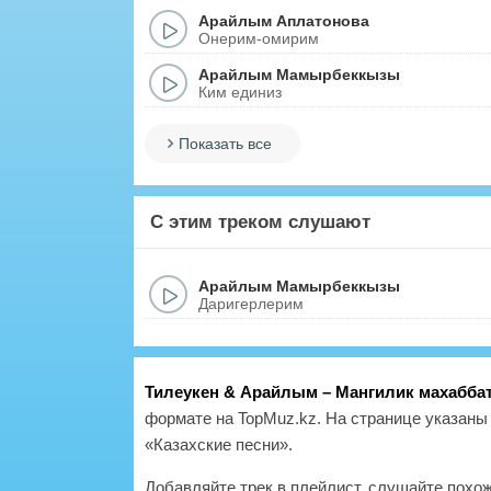
Арайлым Аплатонова
Онерим-омирим
Арайлым Мамырбеккызы
Ким единиз
Показать все
С этим треком слушают
Арайлым Мамырбеккызы
Даригерлерим
Тилеукен & Арайлым – Мангилик махабб
формате на TopMuz.kz. На странице указаны 
«Казахские песни».
Добавляйте трек в плейлист, слушайте похо