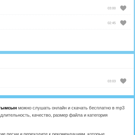
03:00
02:45
03:03
атымсын
можно слушать онлайн и скачать бесплатно в mp3
длительность, качество, размер файла и категория
жие песни и переходите к рекомендациям, которые