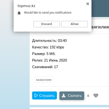
topmuz.kz
Would like to send you notifications
Discard
Allow
Тилеукен
&
Арайлым
– Мангили
Длительность:
03:40
Качество:
192 kbps
Размер:
5 Мб.
Релиз:
21 Июнь 2020
Скачиваний:
17
казахские
Слушать
Скачать
0