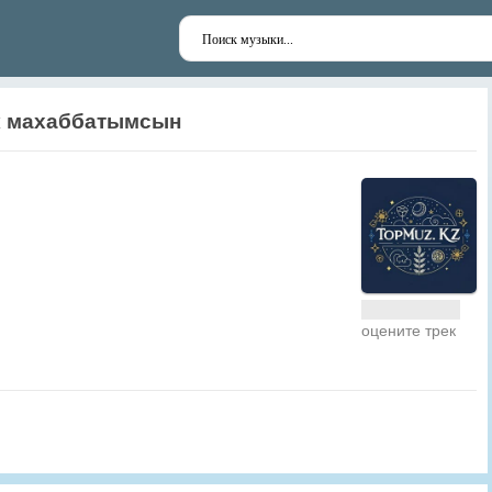
к махаббатымсын
оцените трек