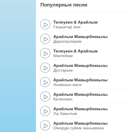
Популярные песни
Тилеукен
&
Арайлым
Гашыктар ани
Арайлым Мамырбеккызы
Даригерлерим
Тилеукен
&
Арайлым
Мектебим
Арайлым Мамырбеккызы
Достарым
Арайлым Мамырбеккызы
Анамнын ииси
Арайлым Мамырбеккызы
Келинжан
Арайлым Мамырбеккызы
Уш бакытым
Арайлым Мамырбеккызы
Омирди суйем жаныммен