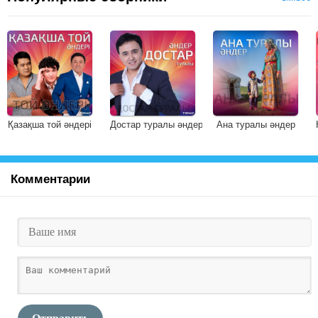
Қазақша той әндері
Достар туралы әндер
Ана туралы әндер
Комментарии