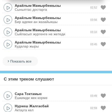
Арайлым Мамырбеккызы
02:52
Сыныптас достарга
Арайлым Мамырбеккызы
03:56
Бир адеми ан жазайыкшы
Арайлым Мамырбеккызы
03:10
Сыйласып жургенге не жетеди
Арайлым Мамырбеккызы
03:45
Кудалар жыры
Показать все
С этим треком слушают
Сара Токтамыс
03:49
Ешкимди жек корме
Нуркеш Жалгасбай
02:59
Актауга кел