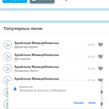
Популярные песни
Арайлым Мамырбеккызы
03:03
Даригерлерим
Арайлым Мамырбеккызы
03:33
Достарым
Арайлым Мамырбеккызы
03:26
Анамнын ииси
Арайлым Мамырбеккызы
02:36
Уш бакытым
topmuz.kz
Арайлым Мамырбеккызы
Would like to send you notifications
03:40
Омирди суйем жаныммен
Арайлым Мамырбеккызы
Discard
Allow
02:45
Ким единиз