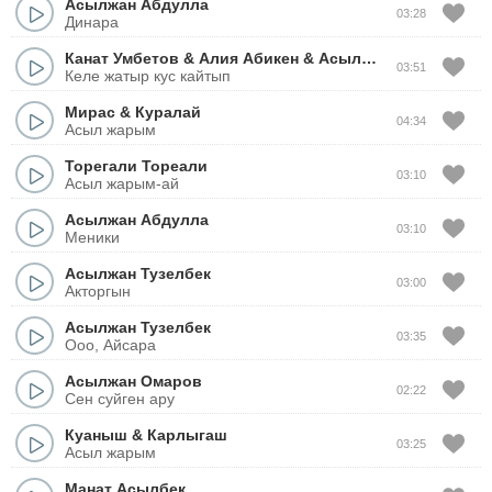
Асылжан Абдулла
03:28
Динара
Канат Умбетов
&
Алия Абикен
&
Асылжан Абдулла
03:51
Келе жатыр кус кайтып
Мирас
&
Куралай
04:34
Асыл жарым
Торегали Тореали
03:10
Асыл жарым-ай
Асылжан Абдулла
03:10
Меники
Асылжан Тузелбек
03:00
Акторгын
Асылжан Тузелбек
03:35
Ооо, Айсара
Асылжан Омаров
02:22
Сен суйген ару
Куаныш
&
Карлыгаш
03:25
Асыл жарым
Манат Асылбек