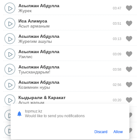
Асылжан Абдулла
03:47
Журек
Иса Алимуса
03:51
Асыл арманым
Асылжан Абдулла
03:13
Журегим ашулы
Асылжан Абдулла
03:09
Узилис
Асылжан Абдулла
03:58
Туыскандарым!
Асылжан Абдулла
02:56
Козимнин нуры
Кыдырали
&
Каракат
03:20
Асыл жарым
topmuz.kz
Нурмахан
03:24
Would like to send you notifications
Асыл ана
Асылжан Абдулла
03:13
Discard
Allow
Боламын ханзадан