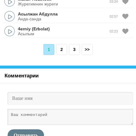
03:24
Журегимнин журеги
Асылжан Абдулла
02:57
Анда-санда
4erniy (Erbolat)
02:23
Асылым
1
2
3
>>
Комментарии
Отправить