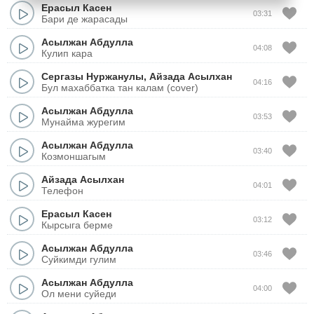
Ерасыл Касен
03:31
Бари де жарасады
Асылжан Абдулла
04:08
Кулип кара
Сергазы Нуржанулы
,
Айзада Асылхан
04:16
Бул махаббатка тан калам (cover)
Асылжан Абдулла
03:53
Мунайма журегим
Асылжан Абдулла
03:40
Козмоншагым
Айзада Асылхан
04:01
Телефон
Ерасыл Касен
03:12
Кырсыга берме
Асылжан Абдулла
03:46
Суйкимди гулим
Асылжан Абдулла
04:00
Ол мени суйеди