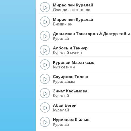
Мирас пен Куралай
Озинди сагынганда
Мирас пен Куралай
Биздин ан
Досымжан Танатаров
&
Дастур тобы
Куралай
Албосын Таннур
Куралай мусин
Куралай Мараткызы
Кыз сезими
Сауиржан Толеш
Куралайым
Зинат Касымова
Куралай
Абай Бегей
Куралай
Нурислам Кылыш
Куралай