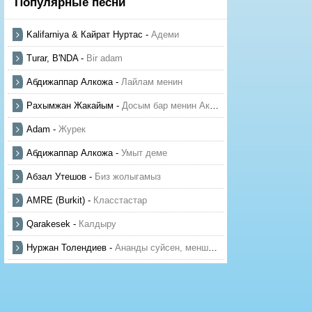
Популярные песни
Kalifarniya & Кайрат Нуртас
-
Адеми
Turar, B'NDA
-
Bir adam
Абдижаппар Алкожа
-
Лайлам менин
Рахымжан Жакайым
-
Досым бар менин Актауда
Adam
-
Журек
Абдижаппар Алкожа
-
Умыт деме
Абзал Утешов
-
Биз жолыгамыз
AMRE (Burkit)
-
Класстастар
Qarakesek
-
Калдыру
Нуржан Толендиев
-
Ананды суйсен, менше суй