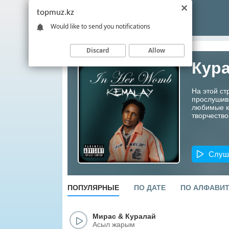
topmuz.kz
Would like to send you notifications
Discard
Allow
Кур
На этой ст
прослушив
любимые ко
творчество
Слуш
ПОПУЛЯРНЫЕ
ПО ДАТЕ
ПО АЛФАВИ
Мирас
&
Куралай
Асыл жарым