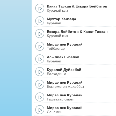
Канат Тасхан
&
Ескара Бейбитов
Куралай кыз
Мухтар Ханзада
Куралай
Ескара Бейбитов
&
Канат Тасхан
Куралай кыз
Мирас пен Куралай
Тойбастар
Асылбек Енсепов
Куралай
Куралай Дуйсебай
Балхадиша
Мирас пен Куралай
Ескирмеген махаббат
Мирас пен Куралай
Гашыктар сыры
Мирас пен Куралай
Сенемин