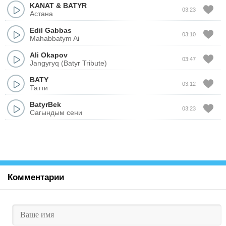
KANAT
&
BATYR
03:23
Астана
Edil Gabbas
03:10
Mahabbatym Ai
Ali Okapov
03:47
Jangyryq (Batyr Tribute)
BATY
03:12
Татти
BatyrBek
03:23
Сагындым сени
Комментарии