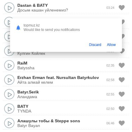
Dastan
&
BATY
03:24
Досым кашан уйленемиз?
ALEM
03:04
Batyr
topmuz.kz
Would like to send you notifications
Erzhan Erman
feat.
Nursultan Batyrkulov
03:15
Ол уялмайд
Discard
Allow
Erlan Batyr
,
YERKEBULAN
02:25
Кулгин Койлек
RaiM
02:35
Batyssha
Erzhan Erman
feat.
Nursultan Batyrkulov
02:58
Айта алмай келем
Batyr.Serik
02:55
Аландама
BATY
02:50
TYNDA
Алашулы тобы
&
Steppe sons
06:46
Batyr Bayan