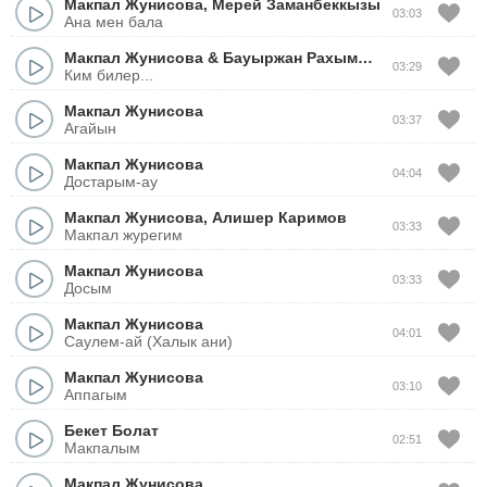
Макпал Жунисова
,
Мерей Заманбеккызы
03:03
Ана мен бала
Макпал Жунисова
&
Бауыржан Рахымбеков
03:29
Ким билер...
Макпал Жунисова
03:37
Агайын
Макпал Жунисова
04:04
Достарым-ау
Макпал Жунисова
,
Алишер Каримов
03:33
Макпал журегим
Макпал Жунисова
03:33
Досым
Макпал Жунисова
04:01
Саулем-ай (Халык ани)
Макпал Жунисова
03:10
Аппагым
Бекет Болат
02:51
Макпалым
Макпал Жунисова