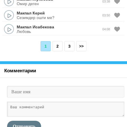
03:38
Омир деген
Макпал Керей
03:50
Сезимдер ошти ме?
Макпал Исабекова
04:08
Любовь
1
2
3
>>
Комментарии
Отправить