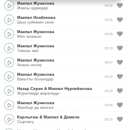
Макпал Жунисова
03:25
Жаксы адамдар
Макпал Исабекова
03:51
Шын суйемин сени
Макпал Жунисова
03:49
Мен анамын
Макпал Жунисова
03:13
Тамшы жас
Макпал Жунисова
03:57
Ананы ансау
Макпал Жунисова
04:10
Бакытты болындар
Назар Серик
&
Макпал Нурпейисова
03:23
Журегимди жаралады
Макпал Жунисова
03:44
Жанбыр да жалгыз
Карлыгаш
&
Макпал
&
Дамели
03:10
Сырласу