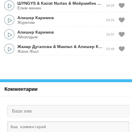
ШYNGYS
&
Kairat Nurtas
&
Мейрамбек Бесбаев
&
Роза
04:25
Елим менин
Алишер Каримов
03:24
Жүрегим
Алишер Каримов
03:37
Айналдым
Жанар Дугалова
&
Макпал
&
Алишер Каримов
&
Ali O
03:49
Жана Жыл
Комментарии