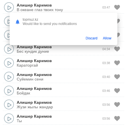
Алишер Каримов
03:47
В океане глаз твоих тону
Алишер Каримов
topmuz.kz
03:45
Мын бир тун
Would like to send you notifications
Макпал Жунисова
,
Алишер Каримов
03:33
Макпал журегим
Discard
Allow
Алишер Каримов
04:34
Бес кундик дуние
Алишер Каримов
03:38
Караторгай
Алишер Каримов
03:40
Суйемин сени
Алишер Каримов
03:46
Бойдак
Алишер Каримов
03:56
Жузи жылы жандар
Алишер Каримов
03:56
Ты