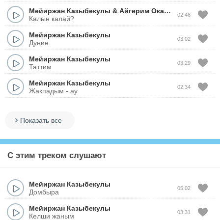
Мейиржан Казыбекулы
&
Айгерим Окасова
02:46
Калын калай?
Мейиржан Казыбекулы
03:02
Дуние
Мейиржан Казыбекулы
03:29
Таттим
Мейиржан Казыбекулы
02:34
Жакпадым - ау
Показать все
С этим треком слушают
Мейиржан Казыбекулы
05:02
Домбыра
Мейиржан Казыбекулы
03:31
Келши жаным