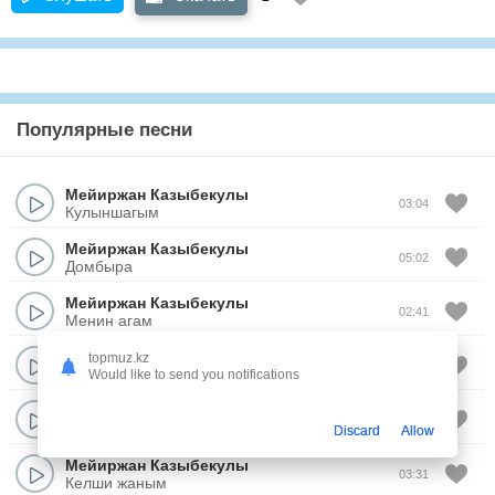
Популярные песни
Мейиржан Казыбекулы
03:04
Кулыншагым
Мейиржан Казыбекулы
05:02
Домбыра
Мейиржан Казыбекулы
02:41
Менин агам
Мейиржан Казыбекулы
topmuz.kz
02:51
Сыргалым
Would like to send you notifications
Мейиржан Казыбекулы
02:48
Тагзым
Discard
Allow
Мейиржан Казыбекулы
03:31
Келши жаным