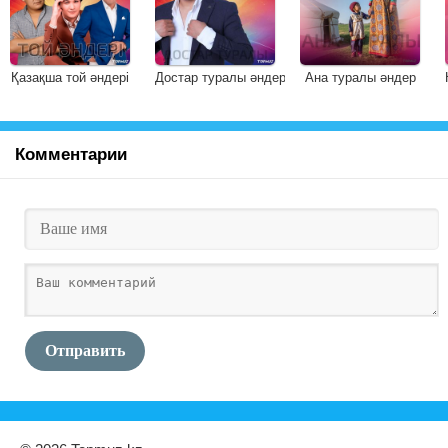
Қазақша той әндері
Достар туралы әндер
Ана туралы әндер
Комментарии
Отправить