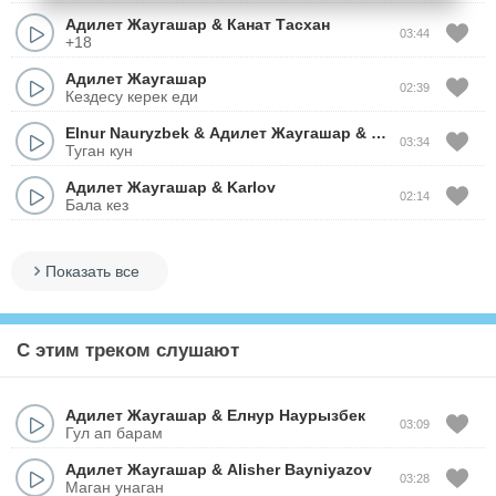
Адилет Жаугашар
&
Канат Тасхан
03:44
+18
Адилет Жаугашар
02:39
Кездесу керек еди
Elnur Nauryzbek
&
Адилет Жаугашар
&
Жандос Каржау
03:34
Туган кун
Адилет Жаугашар
&
Karlov
02:14
Бала кез
Показать все
С этим треком слушают
Адилет Жаугашар
&
Елнур Наурызбек
03:09
Гул ап барам
Адилет Жаугашар
&
Alisher Bayniyazov
03:28
Маган унаган