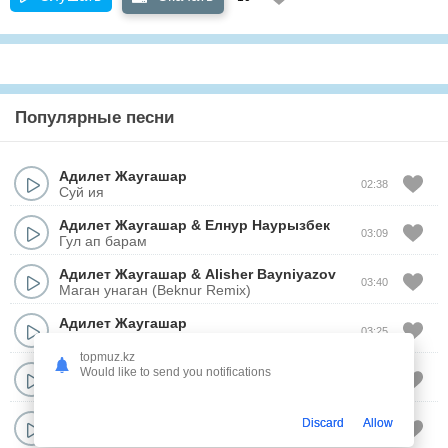
Популярные песни
Адилет Жаугашар
02:38
Суй ия
Адилет Жаугашар
&
Елнур Наурызбек
03:09
Гул ап барам
Адилет Жаугашар
&
Alisher Bayniyazov
03:40
Маган унаган (Beknur Remix)
Адилет Жаугашар
03:25
Б-га | OST “Колымнан уста”
topmuz.kz
Адилет Жаугашар
&
Alisher Bayniyazov
Would like to send you notifications
03:28
Маган унаган
Адилет Жаугашар
&
Зарина Омарова
Discard
Allow
03:04
Жан гулим