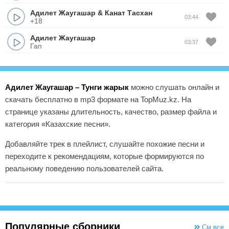
Адилет Жаугашар
&
Канат Тасхан
03:44
+18
Адилет Жаугашар
03:37
Гап
Адилет Жаугашар – Тунги жарык
можно слушать онлайн и
скачать бесплатно в mp3 формате на TopMuz.kz. На
странице указаны длительность, качество, размер файла и
категория «Казахские песни».
Добавляйте трек в плейлист, слушайте похожие песни и
переходите к рекомендациям, которые формируются по
реальному поведению пользователей сайта.
Популярные сборники
См.все