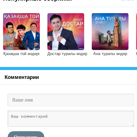
Қазақша той әндері
Достар туралы әндер
Ана туралы әндер
Комментарии