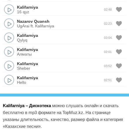
Kalifarniya
02:48
16 qyz
Nazarov Quansh
02:23
UgArai ft. Kalifarniya
Kalifarniya
03:04
Qylyq
Kalifarniya
02:01
Алматы
Kalifarniya
03:52
Sheber
Kalifarniya
02:51
Hello
Kalifarniya – Дискотека
можно слушать онлайн и скачать
бесплатно в mp3 формате на TopMuz.kz. На странице
указаны длительность, качество, размер файла и категория
«Казахские песни».