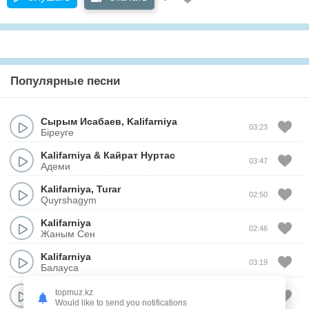
Популярные песни
Сырым Исабаев
,
Kalifarniya
03:23
Біреуге
Kalifarniya
&
Кайрат Нуртас
03:47
Адеми
Kalifarniya
,
Turar
02:50
Quyrshagym
Kalifarniya
02:46
Жаным Сен
Kalifarniya
03:19
Балауса
Kalifarniya
topmuz.kz
03:04
Qylyq
Would like to send you notifications