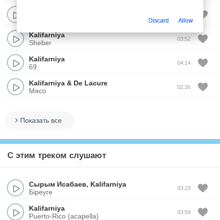
Kalifarniya
02:01
Алматы
Discard
Allow
Kalifarniya
03:52
Sheber
Kalifarniya
04:14
69
Kalifarniya
&
De Lacure
02:26
Мясо
Показать все
С этим треком слушают
Сырым Исабаев
,
Kalifarniya
03:23
Біреуге
Kalifarniya
03:59
Puerto-Rico (acapella)