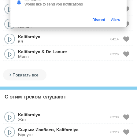
Would like to send you notifications
Kalifarniya
02:01
Алматы
Discard
Allow
Kalifarniya
03:52
Sheber
Kalifarniya
04:14
69
Kalifarniya
&
De Lacure
02:26
Мясо
Показать все
С этим треком слушают
Kalifarniya
02:38
Жок
Сырым Исабаев
,
Kalifarniya
03:23
Біреуге