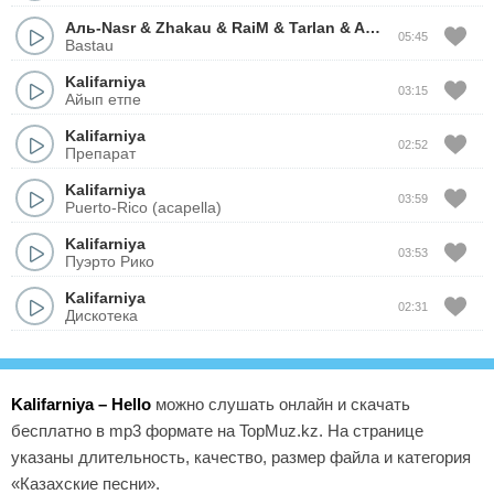
Аль-Nasr
&
Zhakau
&
RaiM
&
Tarlan
&
Aset Masta
&
Beka
05:45
Bastau
Kalifarniya
03:15
Айып етпе
Kalifarniya
02:52
Препарат
Kalifarniya
03:59
Puerto-Rico (acapella)
Kalifarniya
03:53
Пуэрто Рико
Kalifarniya
02:31
Дискотека
Kalifarniya – Hello
можно слушать онлайн и скачать
бесплатно в mp3 формате на TopMuz.kz. На странице
указаны длительность, качество, размер файла и категория
«Казахские песни».