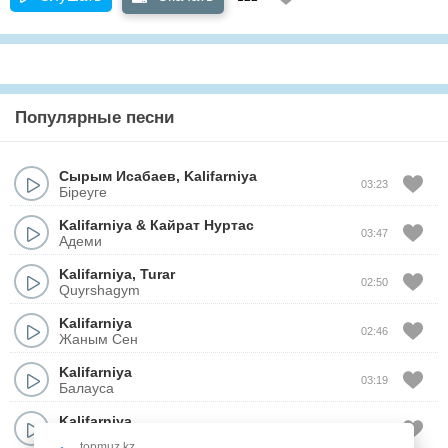
Популярные песни
Сырым Исабаев
,
Kalifarniya
03:23
Біреуге
Kalifarniya
&
Кайрат Нуртас
03:47
Адеми
Kalifarniya
,
Turar
02:50
Quyrshagym
Kalifarniya
02:46
Жаным Сен
Kalifarniya
03:19
Балауса
Kalifarniya
03:04
Qylyq
topmuz.kz