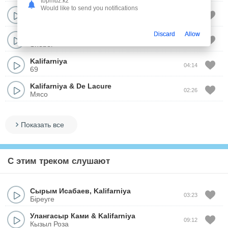
topmuz.kz
Would like to send you notifications
Kalifarniya
02:01
Алматы
Discard
Allow
Kalifarniya
03:52
Sheber
Kalifarniya
04:14
69
Kalifarniya
&
De Lacure
02:26
Мясо
Показать все
С этим треком слушают
Сырым Исабаев
,
Kalifarniya
03:23
Біреуге
Улангасыр Ками
&
Kalifarniya
09:12
Кызыл Роза