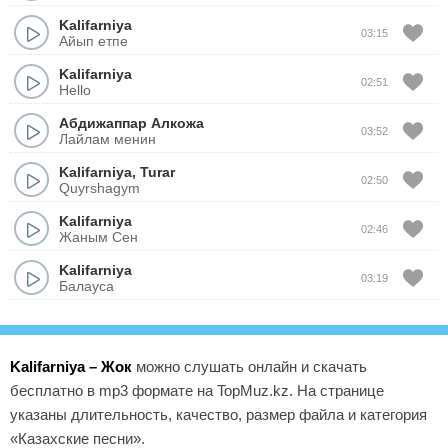
Kalifarniya
03:15
Айып етпе
Kalifarniya
02:51
Hello
Абдижаппар Алкожа
03:52
Лайлам менин
Kalifarniya
,
Turar
02:50
Quyrshagym
Kalifarniya
02:46
Жаным Сен
Kalifarniya
03:19
Балауса
Kalifarniya – Жок
можно слушать онлайн и скачать
бесплатно в mp3 формате на TopMuz.kz. На странице
указаны длительность, качество, размер файла и категория
«Казахские песни».