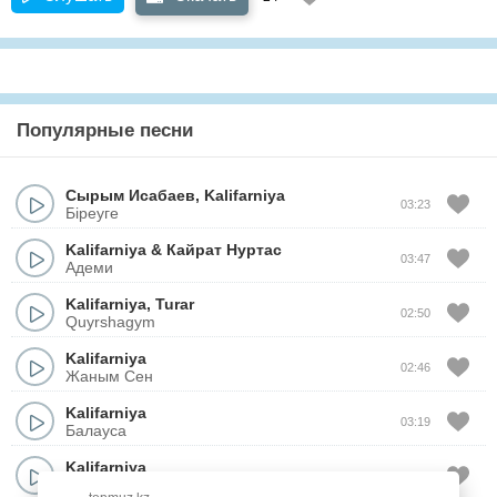
Популярные песни
Сырым Исабаев
,
Kalifarniya
03:23
Біреуге
Kalifarniya
&
Кайрат Нуртас
03:47
Адеми
Kalifarniya
,
Turar
02:50
Quyrshagym
Kalifarniya
02:46
Жаным Сен
Kalifarniya
03:19
Балауса
Kalifarniya
03:04
Qylyq