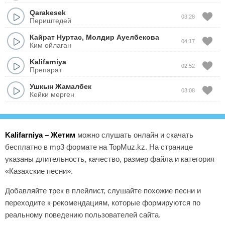
Qarakesek
03:28
Периштедей
Кайрат Нуртас
,
Молдир Ауелбекова
04:17
Ким ойлаган
Kalifarniya
02:52
Препарат
Ушкын Жамалбек
03:08
Кейки мерген
Kalifarniya – Жетим
можно слушать онлайн и скачать
бесплатно в mp3 формате на TopMuz.kz. На странице
указаны длительность, качество, размер файла и категория
«Казахские песни».
Добавляйте трек в плейлист, слушайте похожие песни и
переходите к рекомендациям, которые формируются по
реальному поведению пользователей сайта.