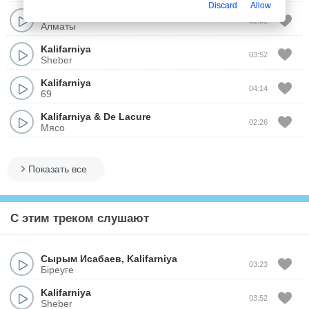
Discard
Allow
Kalifarniya
02:01
Алматы
Kalifarniya
03:52
Sheber
Kalifarniya
04:14
69
Kalifarniya
&
De Lacure
02:26
Мясо
Показать все
С этим треком слушают
Сырым Исабаев
,
Kalifarniya
03:23
Біреуге
Kalifarniya
03:52
Sheber