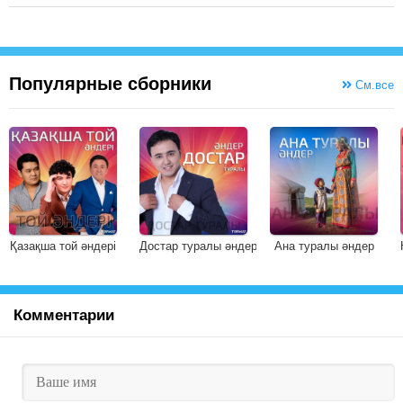
Популярные сборники
См.все
Қазақша той әндері
Достар туралы әндер
Ана туралы әндер
Комментарии