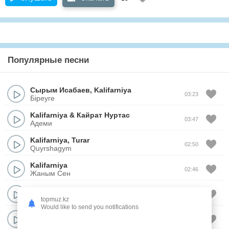
Популярные песни
Сырым Исабаев
,
Kalifarniya
03:23
Біреуге
Kalifarniya
&
Кайрат Нуртас
03:47
Адеми
Kalifarniya
,
Turar
02:50
Quyrshagym
Kalifarniya
02:46
Жаным Сен
Kalifarniya
03:19
Балауса
topmuz.kz
Would like to send you notifications
Kalifarniya
03:04
Qylyq