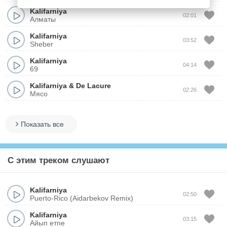
Kalifarniya
02:01
Алматы
Kalifarniya
03:52
Sheber
Kalifarniya
04:14
69
Kalifarniya
&
De Lacure
02:26
Мясо
Показать все
С этим треком слушают
Kalifarniya
02:50
Puerto-Rico (Aidarbekov Remix)
Kalifarniya
03:15
Айып етпе