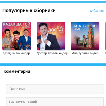
Популярные сборники
См.все
Қазақша той әндері
Достар туралы әндер
Ана туралы әндер
Комментарии