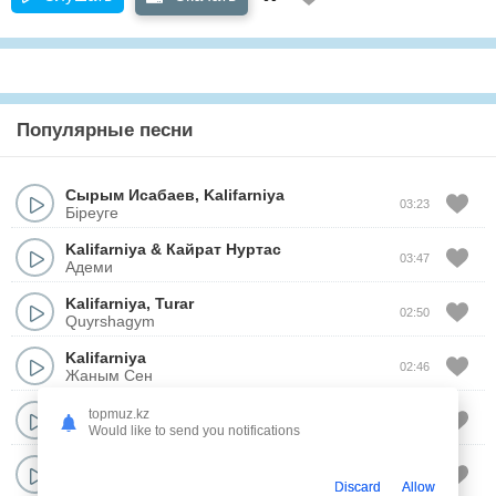
Популярные песни
Сырым Исабаев
,
Kalifarniya
03:23
Біреуге
Kalifarniya
&
Кайрат Нуртас
03:47
Адеми
Kalifarniya
,
Turar
02:50
Quyrshagym
Kalifarniya
02:46
Жаным Сен
Kalifarniya
topmuz.kz
03:19
Балауса
Would like to send you notifications
Kalifarniya
03:04
Qylyq
Discard
Allow