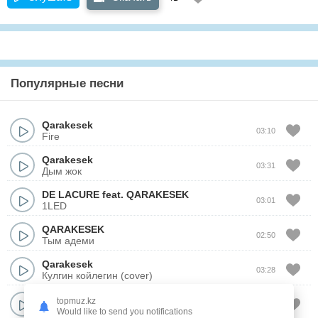
Популярные песни
Qarakesek
03:10
Fire
Qarakesek
03:31
Дым жок
DE LACURE
feat.
QARAKESEK
03:01
1LED
QARAKESEK
02:50
Тым адеми
Qarakesek
03:28
Кулгин койлегин (cover)
Qarakesek
topmuz.kz
02:24
Сахара
Would like to send you notifications