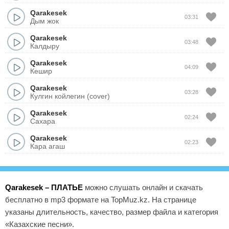
Qarakesek
03:31
Дым жок
Qarakesek
03:48
Калдыру
Qarakesek
04:09
Кешир
Qarakesek
03:28
Кулгин койлегин (cover)
Qarakesek
02:24
Сахара
Qarakesek
02:23
Кара агаш
Qarakesek – ПЛАТЬЕ
можно слушать онлайн и скачать
бесплатно в mp3 формате на TopMuz.kz. На странице
указаны длительность, качество, размер файла и категория
«Казахские песни».