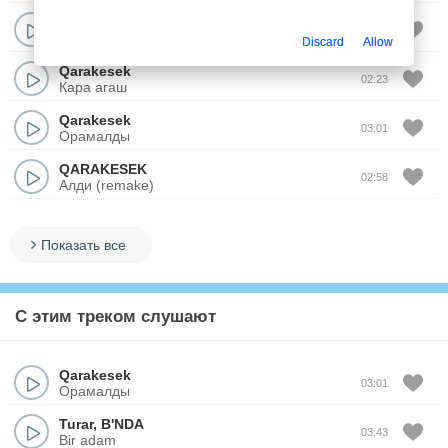
Qarakesek
03:25
Кобелек (Remix)
Discard
Allow
Qarakesek
02:23
Кара агаш
Qarakesek
03:01
Орамалды
QARAKESEK
02:58
Алди (remake)
Показать все
С этим треком слушают
Qarakesek
03:01
Орамалды
Turar
,
B'NDA
03:43
Bir adam