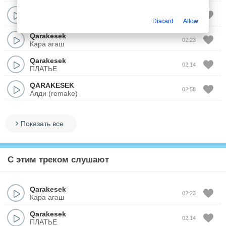
Qarakesek
03:25
Кобелек (Remix)
Discard
Allow
Qarakesek
02:23
Кара агаш
Qarakesek
02:14
ПЛАТЬЕ
QARAKESEK
02:58
Алди (remake)
Показать все
С этим треком слушают
Qarakesek
02:23
Кара агаш
Qarakesek
02:14
ПЛАТЬЕ