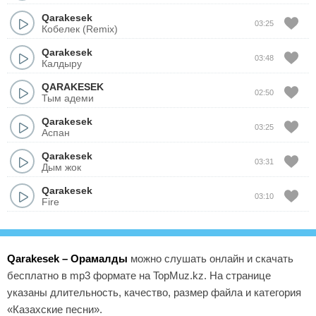
Qarakesek
03:25
Кобелек (Remix)
Qarakesek
03:48
Калдыру
QARAKESEK
02:50
Тым адеми
Qarakesek
03:25
Аспан
Qarakesek
03:31
Дым жок
Qarakesek
03:10
Fire
Qarakesek – Орамалды
можно слушать онлайн и скачать
бесплатно в mp3 формате на TopMuz.kz. На странице
указаны длительность, качество, размер файла и категория
«Казахские песни».