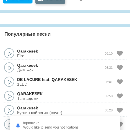
Популярные песни
Qarakesek
03:10
Fire
Qarakesek
03:31
Дым жок
DE LACURE
feat.
QARAKESEK
03:01
1LED
QARAKESEK
02:50
Тым адеми
Qarakesek
03:28
Кулгин койлегин (cover)
Qarakesek
topmuz.kz
02:24
Сахара
Would like to send you notifications