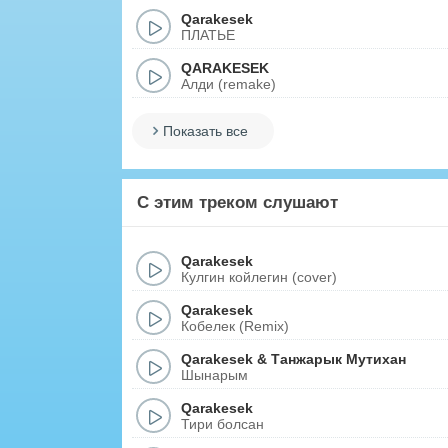
Qarakesek
ПЛАТЬЕ
QARAKESEK
Алди (remake)
Показать все
С этим треком слушают
Qarakesek
Кулгин койлегин (cover)
Qarakesek
Кобелек (Remix)
Qarakesek
&
Танжарык Мутихан
Шынарым
Qarakesek
Тири болсан