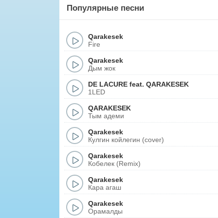
Популярные песни
Qarakesek
Fire
Qarakesek
Дым жок
DE LACURE
feat.
QARAKESEK
1LED
QARAKESEK
Тым адеми
Qarakesek
Кулгин койлегин (cover)
Qarakesek
Кобелек (Remix)
Qarakesek
Кара агаш
Qarakesek
Орамалды