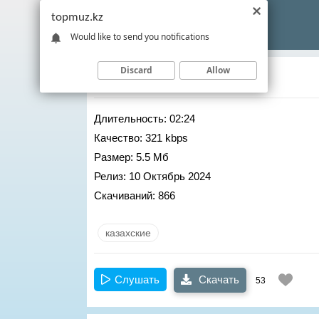
topmuz.kz
Would like to send you notifications
Discard
Allow
Qarakesek
– Сахара
Длительность:
02:24
Качество:
321 kbps
Размер:
5.5 Мб
Релиз:
10 Октябрь 2024
Скачиваний:
866
казахские
Слушать
Скачать
53