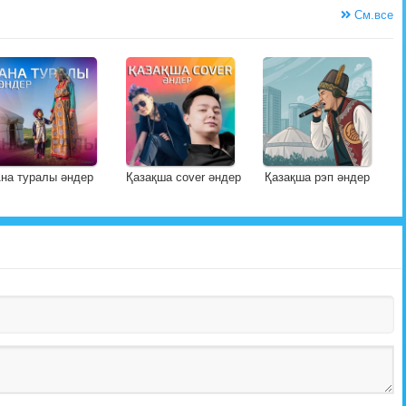
См.все
на туралы әндер
Қазақша cover әндер
Қазақша рэп әндер