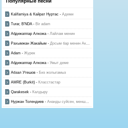
Популярные песни
Kalifarniya & Кайрат Нуртас
-
Адеми
Turar, B'NDA
-
Bir adam
Абдижаппар Алкожа
-
Лайлам менин
Рахымжан Жакайым
-
Досым бар менин Актауда
Adam
-
Журек
Абдижаппар Алкожа
-
Умыт деме
Абзал Утешов
-
Биз жолыгамыз
AMRE (Burkit)
-
Класстастар
Qarakesek
-
Калдыру
Нуржан Толендиев
-
Ананды суйсен, менше суй