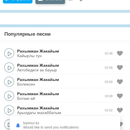
Популярные песни
Рахымжан Жакайым
02:48
Кайырлы тун
Рахымжан Жакайым
02:56
Актобедеги ак бауыр
Рахымжан Жакайым
03:00
Болексин
Рахымжан Жакайым
03:08
Ботам-ай
Рахымжан Жакайым
03:02
Ауылдагы махаббатым
Рахымжан Жакайым
topmuz.kz
02:31
Бишкектин сулуы
Would like to send you notifications