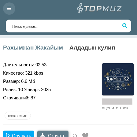
Рахымжан Жакайым
– Алдадын кулип
Длительность:
02:53
Качество:
321 kbps
Размер:
6.6 Мб
Релиз:
10 Январь 2025
Скачиваний:
87
оцените трек
казахские
Слушать
Скачать
20