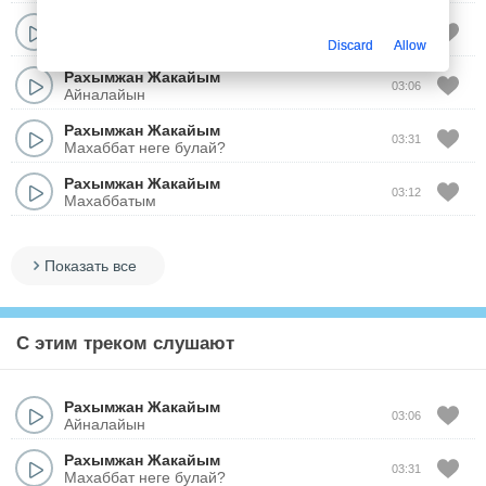
Рахымжан Жакайым
03:12
Журегим
Discard
Allow
Рахымжан Жакайым
03:06
Айналайын
Рахымжан Жакайым
03:31
Махаббат неге булай?
Рахымжан Жакайым
03:12
Махаббатым
Показать все
С этим треком слушают
Рахымжан Жакайым
03:06
Айналайын
Рахымжан Жакайым
03:31
Махаббат неге булай?