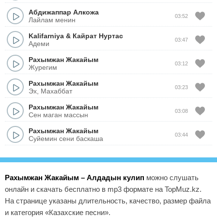
Абдижаппар Алкожа
03:52
Лайлам менин
Kalifarniya
&
Кайрат Нуртас
03:47
Адеми
Рахымжан Жакайым
03:12
Журегим
Рахымжан Жакайым
03:23
Эх, Махаббат
Рахымжан Жакайым
03:08
Сен маган массын
Рахымжан Жакайым
03:44
Суйемин сени баскаша
Рахымжан Жакайым – Алдадын кулип
можно слушать
онлайн и скачать бесплатно в mp3 формате на TopMuz.kz.
На странице указаны длительность, качество, размер файла
и категория «Казахские песни».