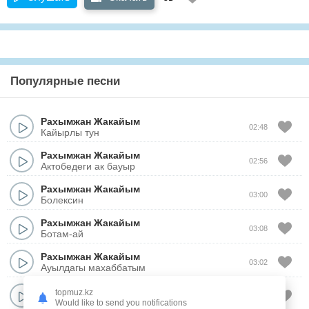
Популярные песни
Рахымжан Жакайым
02:48
Кайырлы тун
Рахымжан Жакайым
02:56
Актобедеги ак бауыр
Рахымжан Жакайым
03:00
Болексин
Рахымжан Жакайым
03:08
Ботам-ай
Рахымжан Жакайым
03:02
Ауылдагы махаббатым
Рахымжан Жакайым
topmuz.kz
02:31
Бишкектин сулуы
Would like to send you notifications