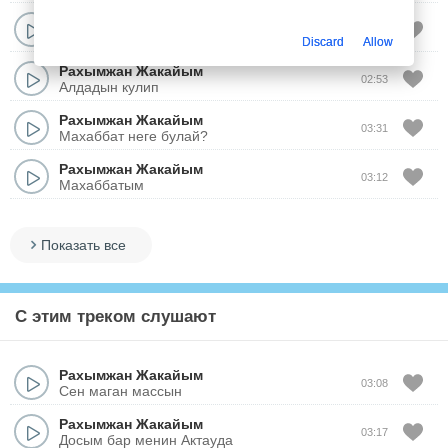
Рахымжан Жакайым
03:12
Журегим
Discard
Allow
Рахымжан Жакайым
02:53
Алдадын кулип
Рахымжан Жакайым
03:31
Махаббат неге булай?
Рахымжан Жакайым
03:12
Махаббатым
Показать все
С этим треком слушают
Рахымжан Жакайым
03:08
Сен маган массын
Рахымжан Жакайым
03:17
Досым бар менин Актауда