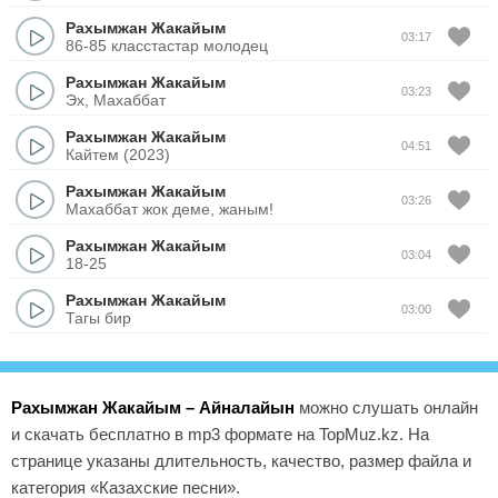
Рахымжан Жакайым
03:17
86-85 класстастар молодец
Рахымжан Жакайым
03:23
Эх, Махаббат
Рахымжан Жакайым
04:51
Кайтем (2023)
Рахымжан Жакайым
03:26
Махаббат жок деме, жаным!
Рахымжан Жакайым
03:04
18-25
Рахымжан Жакайым
03:00
Тагы бир
Рахымжан Жакайым – Айналайын
можно слушать онлайн
и скачать бесплатно в mp3 формате на TopMuz.kz. На
странице указаны длительность, качество, размер файла и
категория «Казахские песни».