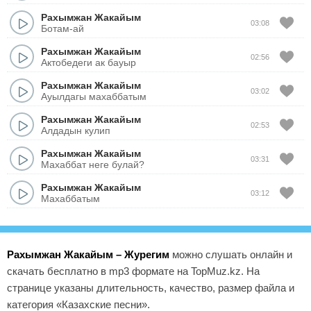
Рахымжан Жакайым
03:08
Ботам-ай
Рахымжан Жакайым
02:56
Актобедеги ак бауыр
Рахымжан Жакайым
03:02
Ауылдагы махаббатым
Рахымжан Жакайым
02:53
Алдадын кулип
Рахымжан Жакайым
03:31
Махаббат неге булай?
Рахымжан Жакайым
03:12
Махаббатым
Рахымжан Жакайым – Журегим
можно слушать онлайн и
скачать бесплатно в mp3 формате на TopMuz.kz. На
странице указаны длительность, качество, размер файла и
категория «Казахские песни».