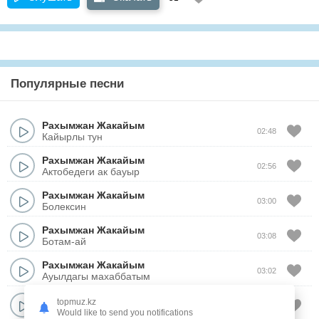
Популярные песни
Рахымжан Жакайым
02:48
Кайырлы тун
Рахымжан Жакайым
02:56
Актобедеги ак бауыр
Рахымжан Жакайым
03:00
Болексин
Рахымжан Жакайым
03:08
Ботам-ай
Рахымжан Жакайым
03:02
Ауылдагы махаббатым
Рахымжан Жакайым
topmuz.kz
02:31
Бишкектин сулуы
Would like to send you notifications