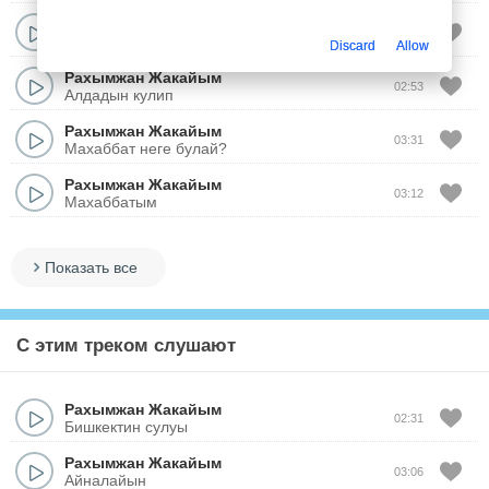
Рахымжан Жакайым
03:06
Айналайын
Discard
Allow
Рахымжан Жакайым
02:53
Алдадын кулип
Рахымжан Жакайым
03:31
Махаббат неге булай?
Рахымжан Жакайым
03:12
Махаббатым
Показать все
С этим треком слушают
Рахымжан Жакайым
02:31
Бишкектин сулуы
Рахымжан Жакайым
03:06
Айналайын