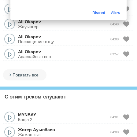
Ali Okapov
03:58
Qyzyl Korpe
Discard
Allow
Ali Okapov
04:48
Жауынгер
Ali Okapov
04:08
Посвящение отцу
Ali Okapov
03:57
Адаспайсын сен
Показать все
С этим треком слушают
MYNBAY
04:01
Көңіл 2
Жигер Ауыпбаев
04:00
Жаман кыз