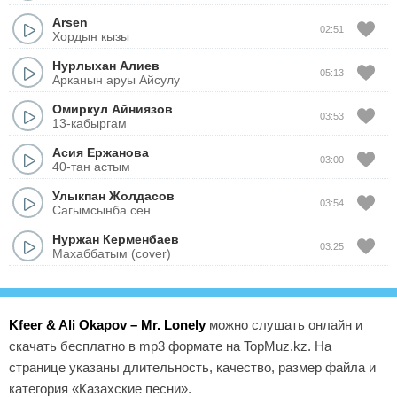
Arsen
02:51
Хордын кызы
Нурлыхан Алиев
05:13
Арканын аруы Айсулу
Омиркул Айниязов
03:53
13-кабыргам
Асия Ержанова
03:00
40-тан астым
Улыкпан Жолдасов
03:54
Сагымсынба сен
Нуржан Керменбаев
03:25
Махаббатым (cover)
Kfeer & Ali Okapov – Mr. Lonely
можно слушать онлайн и
скачать бесплатно в mp3 формате на TopMuz.kz. На
странице указаны длительность, качество, размер файла и
категория «Казахские песни».