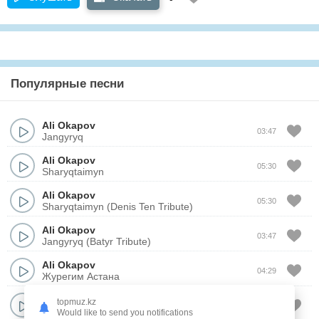
Популярные песни
Ali Okapov
03:47
Jangyryq
Ali Okapov
05:30
Sharyqtaimyn
Ali Okapov
05:30
Sharyqtaimyn (Denis Ten Tribute)
Ali Okapov
03:47
Jangyryq (Batyr Tribute)
Ali Okapov
04:29
Журегим Астана
Ali Okapov
topmuz.kz
03:25
Не деген кыз
Would like to send you notifications